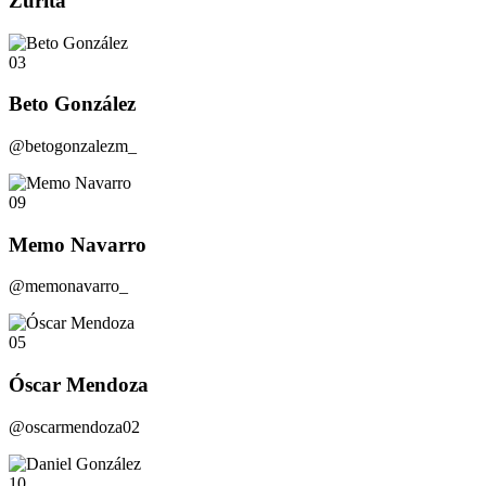
Zurita
03
Beto González
@betogonzalezm_
09
Memo Navarro
@memonavarro_
05
Óscar Mendoza
@oscarmendoza02
10