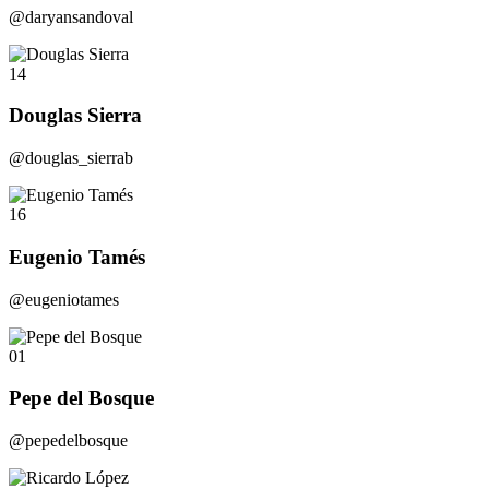
@daryansandoval
14
Douglas Sierra
@douglas_sierrab
16
Eugenio Tamés
@eugeniotames
01
Pepe del Bosque
@pepedelbosque