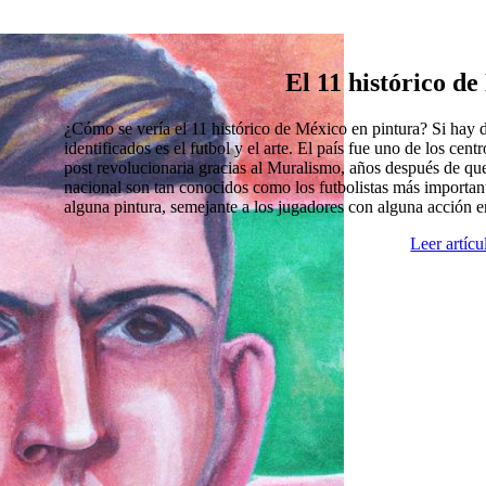
El 11 histórico d
¿Cómo se vería el 11 histórico de México en pintura? Si hay
identificados es el futbol y el arte. El país fue uno de los cen
post revolucionaria gracias al Muralismo, años después de que
nacional son tan conocidos como los futbolistas más import
alguna pintura, semejante a los jugadores con alguna acción 
Leer artíc