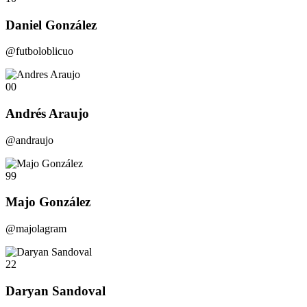
Daniel González
@futboloblicuo
00
Andrés Araujo
@andraujo
99
Majo González
@majolagram
22
Daryan Sandoval