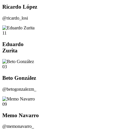
Ricardo López
@ricardo_losi
11
Eduardo
Zurita
03
Beto González
@betogonzalezm_
09
Memo Navarro
@memonavarro_