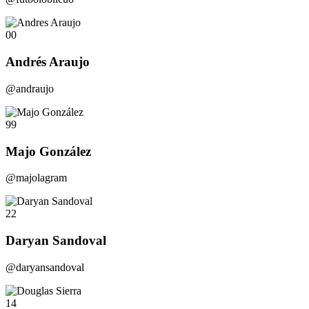
00
Andrés Araujo
@andraujo
99
Majo González
@majolagram
22
Daryan Sandoval
@daryansandoval
14