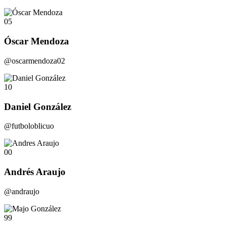
05
Óscar Mendoza
@oscarmendoza02
10
Daniel González
@futboloblicuo
00
Andrés Araujo
@andraujo
99