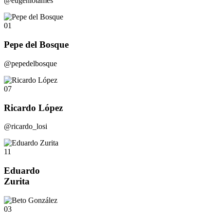
@eugeniotames
01
Pepe del Bosque
@pepedelbosque
07
Ricardo López
@ricardo_losi
11
Eduardo
Zurita
03