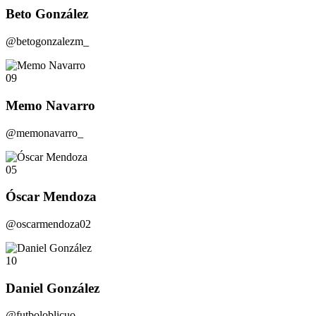
Beto González
@betogonzalezm_
09
Memo Navarro
@memonavarro_
05
Óscar Mendoza
@oscarmendoza02
10
Daniel González
@futboloblicuo