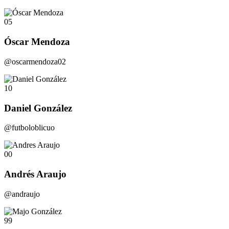
05
Óscar Mendoza
@oscarmendoza02
10
Daniel González
@futboloblicuo
00
Andrés Araujo
@andraujo
99