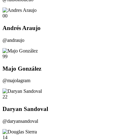
00
Andrés Araujo
@andraujo
99
Majo González
@majolagram
22
Daryan Sandoval
@daryansandoval
14