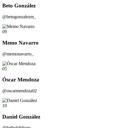
Beto González
@betogonzalezm_
09
Memo Navarro
@memonavarro_
05
Óscar Mendoza
@oscarmendoza02
10
Daniel González
@futboloblicuo