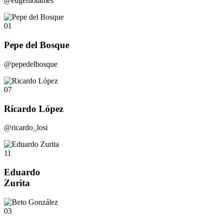
@eugeniotames
01
Pepe del Bosque
@pepedelbosque
07
Ricardo López
@ricardo_losi
11
Eduardo
Zurita
03