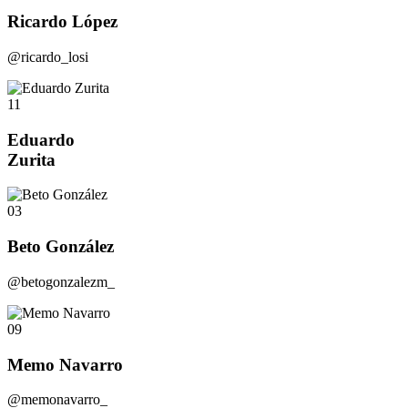
Ricardo López
@ricardo_losi
11
Eduardo
Zurita
03
Beto González
@betogonzalezm_
09
Memo Navarro
@memonavarro_