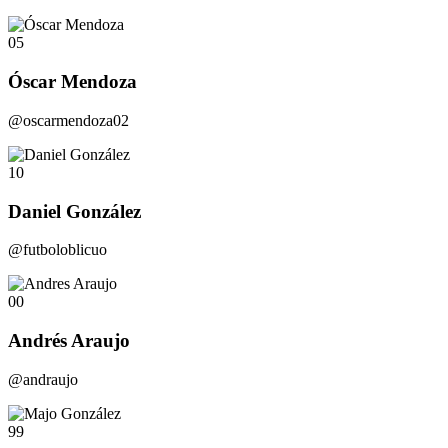
05
Óscar Mendoza
@oscarmendoza02
10
Daniel González
@futboloblicuo
00
Andrés Araujo
@andraujo
99