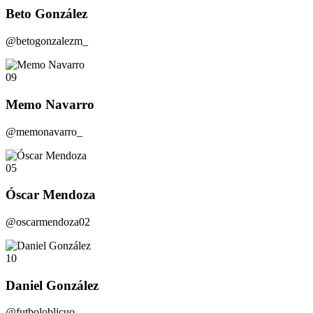
Beto González
@betogonzalezm_
09
Memo Navarro
@memonavarro_
05
Óscar Mendoza
@oscarmendoza02
10
Daniel González
@futboloblicuo