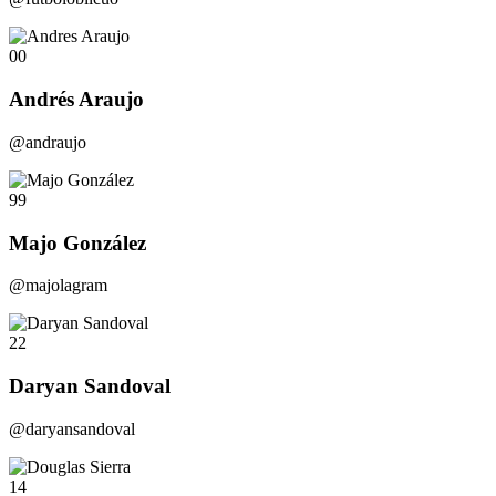
00
Andrés Araujo
@andraujo
99
Majo González
@majolagram
22
Daryan Sandoval
@daryansandoval
14