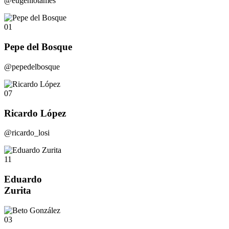
@eugeniotames
01
Pepe del Bosque
@pepedelbosque
07
Ricardo López
@ricardo_losi
11
Eduardo
Zurita
03