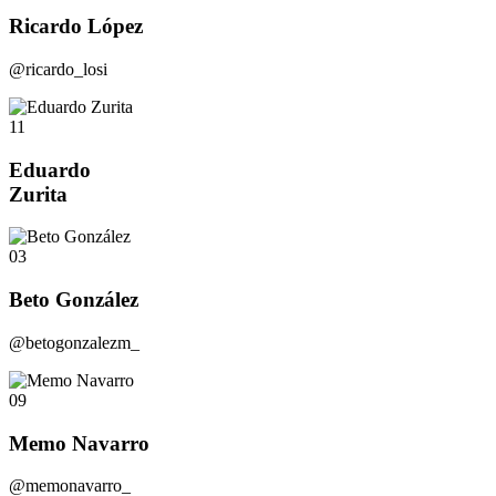
Ricardo López
@ricardo_losi
11
Eduardo
Zurita
03
Beto González
@betogonzalezm_
09
Memo Navarro
@memonavarro_