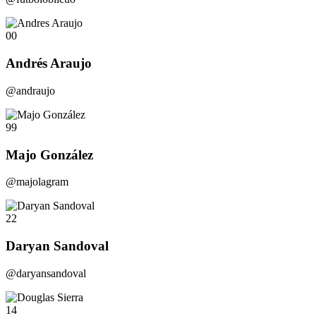
00
Andrés Araujo
@andraujo
99
Majo González
@majolagram
22
Daryan Sandoval
@daryansandoval
14