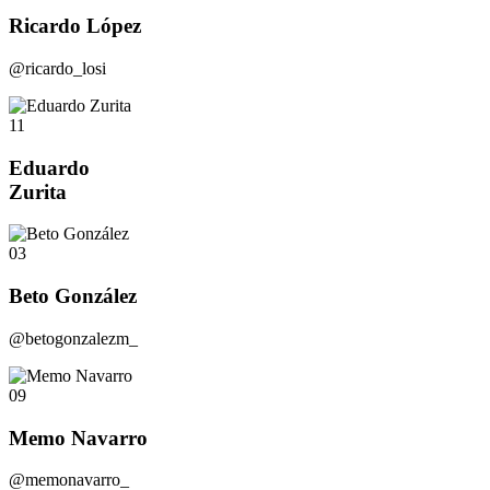
Ricardo López
@ricardo_losi
11
Eduardo
Zurita
03
Beto González
@betogonzalezm_
09
Memo Navarro
@memonavarro_