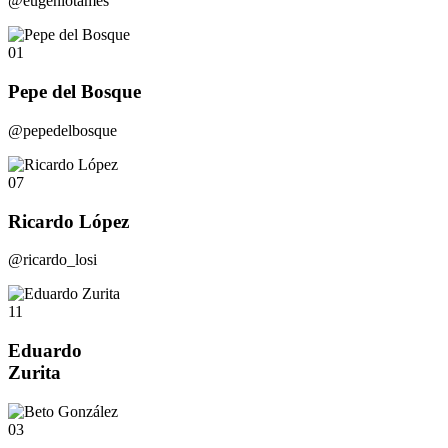
@eugeniotames
01
Pepe del Bosque
@pepedelbosque
07
Ricardo López
@ricardo_losi
11
Eduardo
Zurita
03