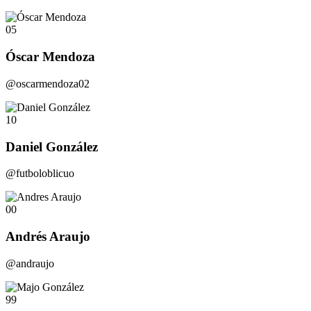
05
Óscar Mendoza
@oscarmendoza02
10
Daniel González
@futboloblicuo
00
Andrés Araujo
@andraujo
99