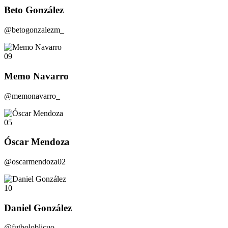
Beto González
@betogonzalezm_
09
Memo Navarro
@memonavarro_
05
Óscar Mendoza
@oscarmendoza02
10
Daniel González
@futboloblicuo