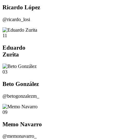
Ricardo López
@ricardo_losi
11
Eduardo
Zurita
03
Beto González
@betogonzalezm_
09
Memo Navarro
@memonavarro_