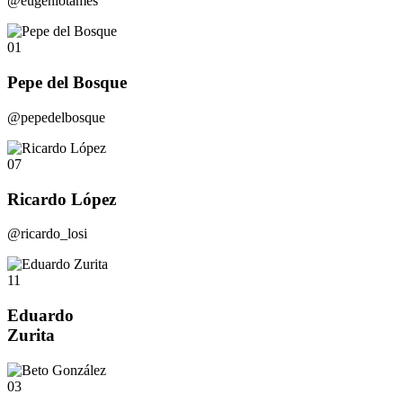
@eugeniotames
01
Pepe del Bosque
@pepedelbosque
07
Ricardo López
@ricardo_losi
11
Eduardo
Zurita
03