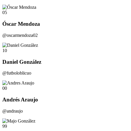
05
Óscar Mendoza
@oscarmendoza02
10
Daniel González
@futboloblicuo
00
Andrés Araujo
@andraujo
99