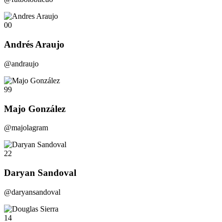
00
Andrés Araujo
@andraujo
99
Majo González
@majolagram
22
Daryan Sandoval
@daryansandoval
14