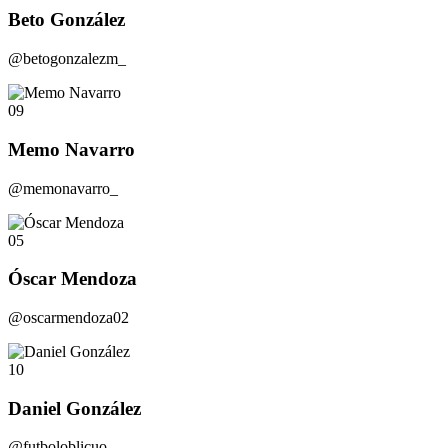
Beto González
@betogonzalezm_
09
Memo Navarro
@memonavarro_
05
Óscar Mendoza
@oscarmendoza02
10
Daniel González
@futboloblicuo