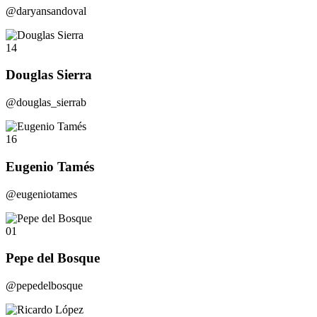
@daryansandoval
14
Douglas Sierra
@douglas_sierrab
16
Eugenio Tamés
@eugeniotames
01
Pepe del Bosque
@pepedelbosque