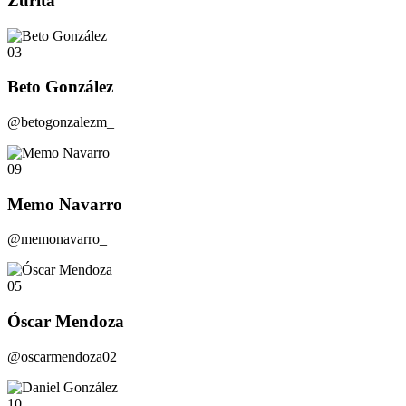
Zurita
03
Beto González
@betogonzalezm_
09
Memo Navarro
@memonavarro_
05
Óscar Mendoza
@oscarmendoza02
10