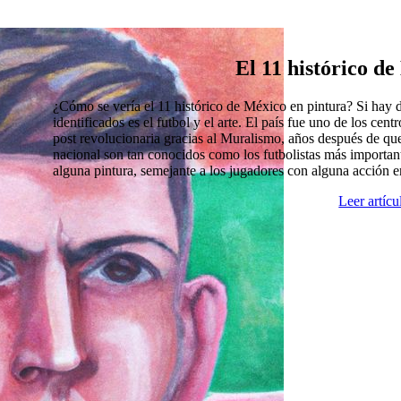
El 11 histórico d
¿Cómo se vería el 11 histórico de México en pintura? Si hay
identificados es el futbol y el arte. El país fue uno de los cen
post revolucionaria gracias al Muralismo, años después de que
nacional son tan conocidos como los futbolistas más import
alguna pintura, semejante a los jugadores con alguna acción 
Leer artíc