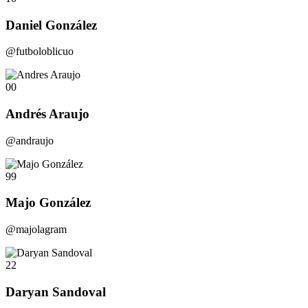
Daniel González
@futboloblicuo
00
Andrés Araujo
@andraujo
99
Majo González
@majolagram
22
Daryan Sandoval