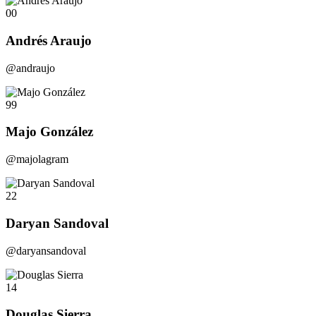
00
Andrés Araujo
@andraujo
99
Majo González
@majolagram
22
Daryan Sandoval
@daryansandoval
14
Douglas Sierra