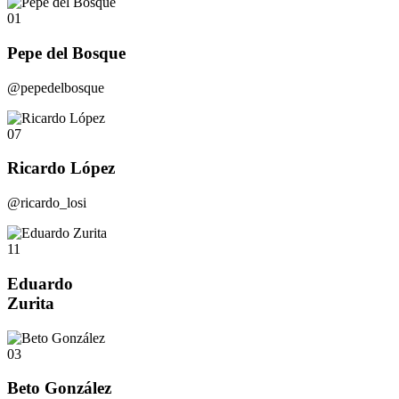
01
Pepe del Bosque
@pepedelbosque
07
Ricardo López
@ricardo_losi
11
Eduardo
Zurita
03
Beto González