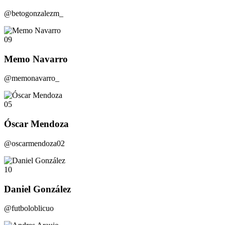
@betogonzalezm_
09
Memo Navarro
@memonavarro_
05
Óscar Mendoza
@oscarmendoza02
10
Daniel González
@futboloblicuo