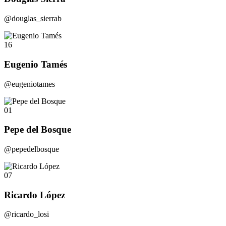
@douglas_sierrab
16
Eugenio Tamés
@eugeniotames
01
Pepe del Bosque
@pepedelbosque
07
Ricardo López
@ricardo_losi