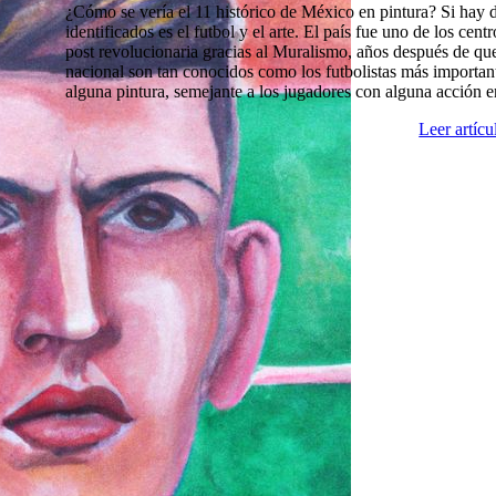
¿Cómo se vería el 11 histórico de México en pintura? Si hay
identificados es el futbol y el arte. El país fue uno de los cen
post revolucionaria gracias al Muralismo, años después de que
nacional son tan conocidos como los futbolistas más import
alguna pintura, semejante a los jugadores con alguna acción 
Leer artíc