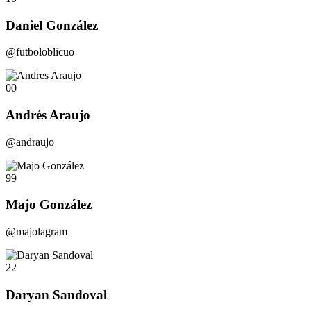
Daniel González
@futboloblicuo
00
Andrés Araujo
@andraujo
99
Majo González
@majolagram
22
Daryan Sandoval