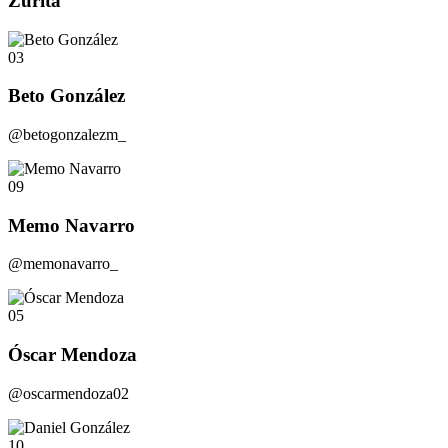
Zurita
03
Beto González
@betogonzalezm_
09
Memo Navarro
@memonavarro_
05
Óscar Mendoza
@oscarmendoza02
10