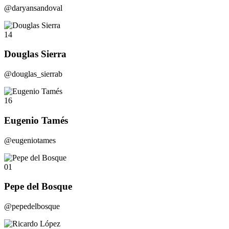
@daryansandoval
14
Douglas Sierra
@douglas_sierrab
16
Eugenio Tamés
@eugeniotames
01
Pepe del Bosque
@pepedelbosque