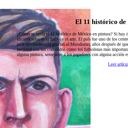
El 11 histórico d
¿Cómo se vería el 11 histórico de México en pintura? Si hay
identificados es el futbol y el arte. El país fue uno de los cen
post revolucionaria gracias al Muralismo, años después de que
nacional son tan conocidos como los futbolistas más import
alguna pintura, semejante a los jugadores con alguna acción 
Leer artíc