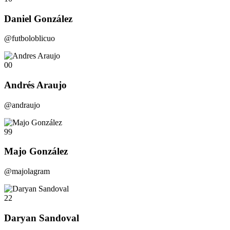
Daniel González
@futboloblicuo
00
Andrés Araujo
@andraujo
99
Majo González
@majolagram
22
Daryan Sandoval