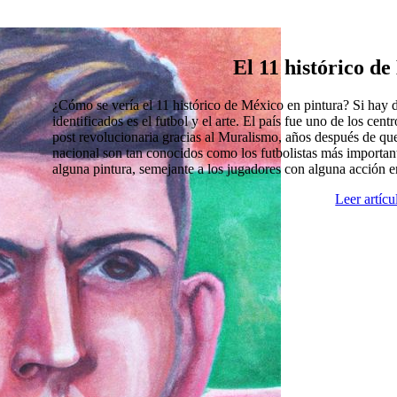
El 11 histórico d
¿Cómo se vería el 11 histórico de México en pintura? Si hay
identificados es el futbol y el arte. El país fue uno de los cen
post revolucionaria gracias al Muralismo, años después de que
nacional son tan conocidos como los futbolistas más import
alguna pintura, semejante a los jugadores con alguna acción 
Leer artíc