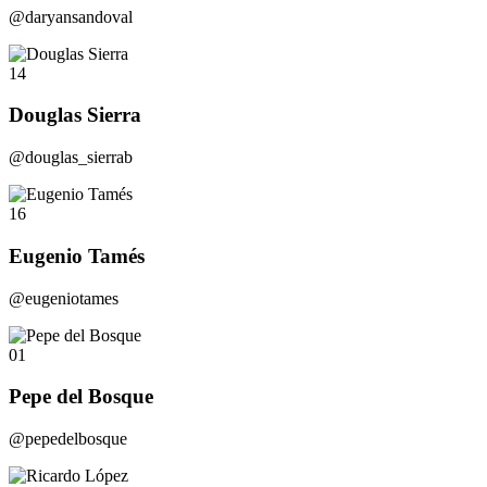
@daryansandoval
14
Douglas Sierra
@douglas_sierrab
16
Eugenio Tamés
@eugeniotames
01
Pepe del Bosque
@pepedelbosque