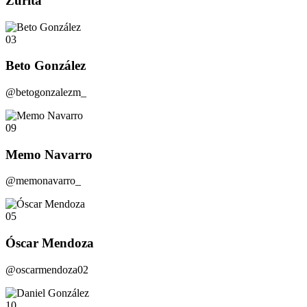
Zurita
03
Beto González
@betogonzalezm_
09
Memo Navarro
@memonavarro_
05
Óscar Mendoza
@oscarmendoza02
10