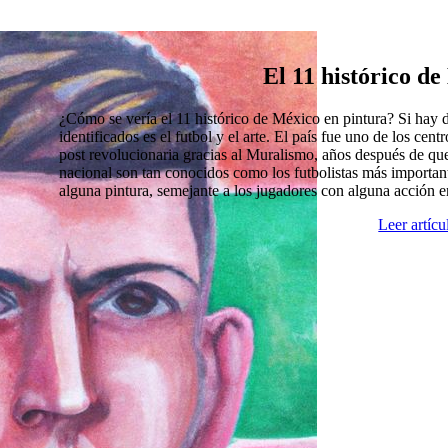
El 11 histórico d
¿Cómo se vería el 11 histórico de México en pintura? Si hay
identificados es el futbol y el arte. El país fue uno de los cen
post revolucionaria gracias al Muralismo, años después de que
nacional son tan conocidos como los futbolistas más import
alguna pintura, semejante a los jugadores con alguna acción 
Leer artíc