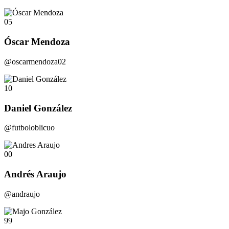
05
Óscar Mendoza
@oscarmendoza02
10
Daniel González
@futboloblicuo
00
Andrés Araujo
@andraujo
99