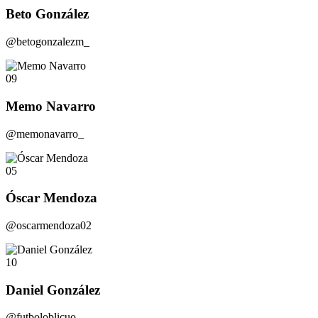
Beto González
@betogonzalezm_
09
Memo Navarro
@memonavarro_
05
Óscar Mendoza
@oscarmendoza02
10
Daniel González
@futboloblicuo