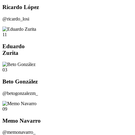
Ricardo López
@ricardo_losi
11
Eduardo
Zurita
03
Beto González
@betogonzalezm_
09
Memo Navarro
@memonavarro_