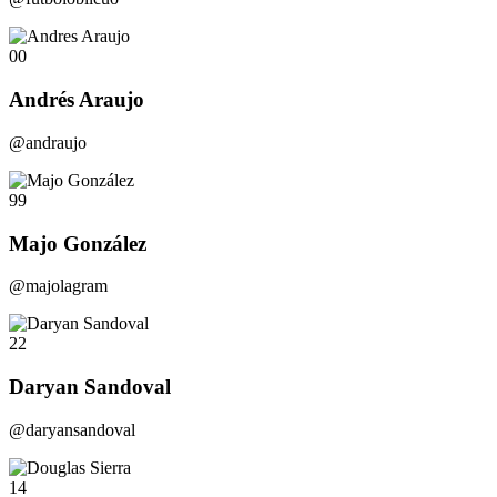
00
Andrés Araujo
@andraujo
99
Majo González
@majolagram
22
Daryan Sandoval
@daryansandoval
14