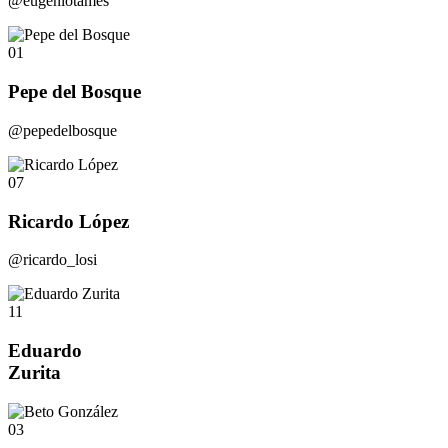
@eugeniotames
01
Pepe del Bosque
@pepedelbosque
07
Ricardo López
@ricardo_losi
11
Eduardo
Zurita
03