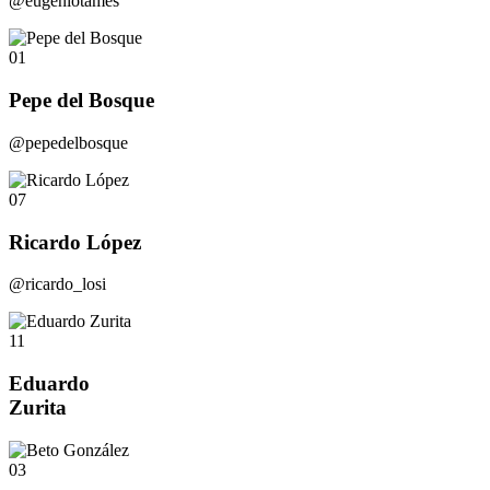
@eugeniotames
01
Pepe del Bosque
@pepedelbosque
07
Ricardo López
@ricardo_losi
11
Eduardo
Zurita
03