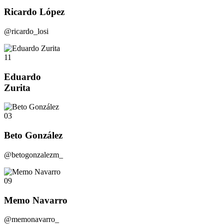
Ricardo López
@ricardo_losi
11
Eduardo
Zurita
03
Beto González
@betogonzalezm_
09
Memo Navarro
@memonavarro_