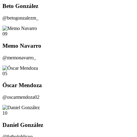
Beto González
@betogonzalezm_
09
Memo Navarro
@memonavarro_
05
Óscar Mendoza
@oscarmendoza02
10
Daniel González
@futboloblicuo