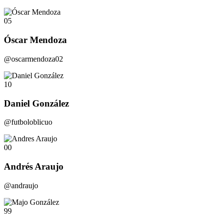
05
Óscar Mendoza
@oscarmendoza02
10
Daniel González
@futboloblicuo
00
Andrés Araujo
@andraujo
99