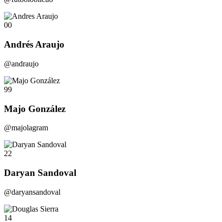
00
Andrés Araujo
@andraujo
99
Majo González
@majolagram
22
Daryan Sandoval
@daryansandoval
14