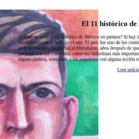
El 11 histórico d
¿Cómo se vería el 11 histórico de México en pintura? Si hay
identificados es el futbol y el arte. El país fue uno de los cen
post revolucionaria gracias al Muralismo, años después de que
nacional son tan conocidos como los futbolistas más import
alguna pintura, semejante a los jugadores con alguna acción 
Leer artíc