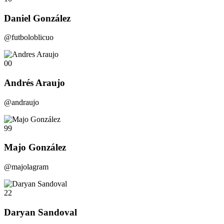
Daniel González
@futboloblicuo
00
Andrés Araujo
@andraujo
99
Majo González
@majolagram
22
Daryan Sandoval