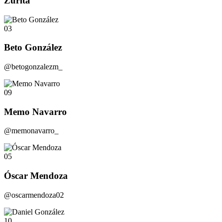
Zurita
03
Beto González
@betogonzalezm_
09
Memo Navarro
@memonavarro_
05
Óscar Mendoza
@oscarmendoza02
10