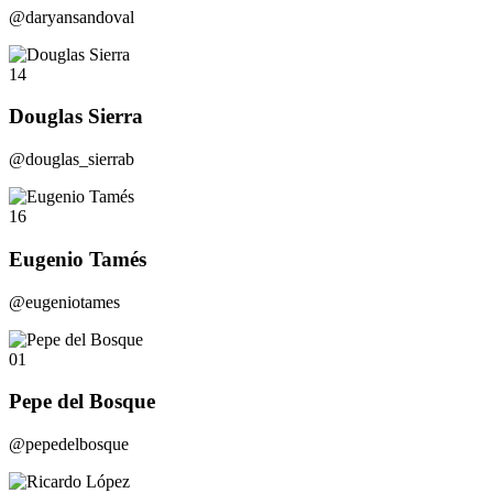
@daryansandoval
14
Douglas Sierra
@douglas_sierrab
16
Eugenio Tamés
@eugeniotames
01
Pepe del Bosque
@pepedelbosque