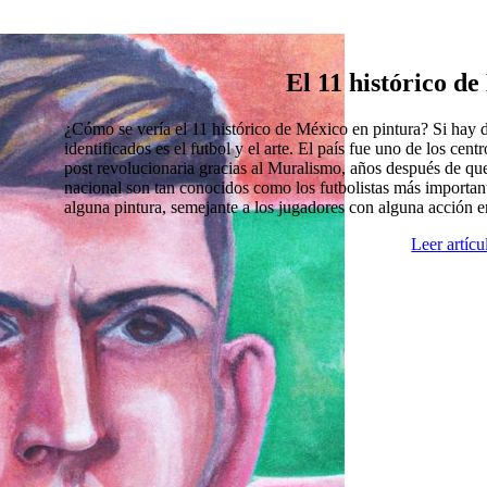
El 11 histórico d
¿Cómo se vería el 11 histórico de México en pintura? Si hay
identificados es el futbol y el arte. El país fue uno de los cen
post revolucionaria gracias al Muralismo, años después de que
nacional son tan conocidos como los futbolistas más import
alguna pintura, semejante a los jugadores con alguna acción 
Leer artíc