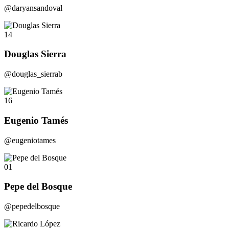
@daryansandoval
14
Douglas Sierra
@douglas_sierrab
16
Eugenio Tamés
@eugeniotames
01
Pepe del Bosque
@pepedelbosque