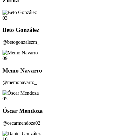
Zurita
03
Beto González
@betogonzalezm_
09
Memo Navarro
@memonavarro_
05
Óscar Mendoza
@oscarmendoza02
10