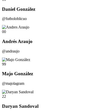
Daniel González
@futboloblicuo
00
Andrés Araujo
@andraujo
99
Majo González
@majolagram
22
Daryan Sandoval