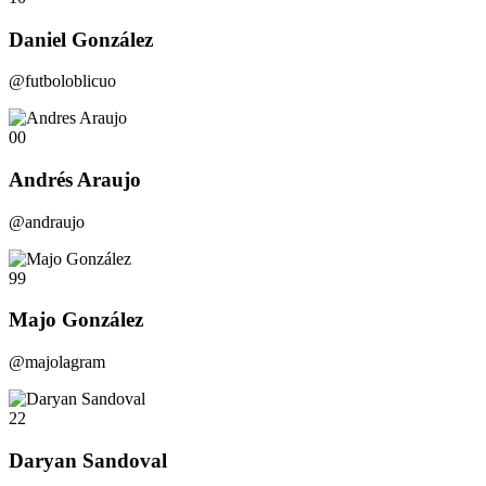
Daniel González
@futboloblicuo
00
Andrés Araujo
@andraujo
99
Majo González
@majolagram
22
Daryan Sandoval