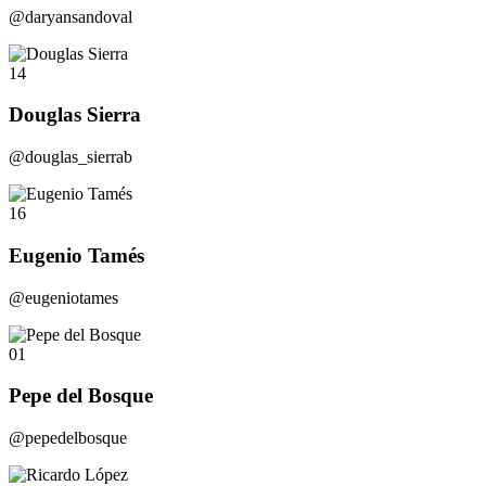
@daryansandoval
14
Douglas Sierra
@douglas_sierrab
16
Eugenio Tamés
@eugeniotames
01
Pepe del Bosque
@pepedelbosque