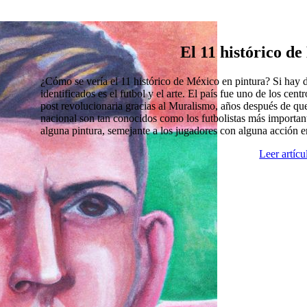
El 11 histórico d
¿Cómo se vería el 11 histórico de México en pintura? Si hay
identificados es el futbol y el arte. El país fue uno de los cen
post revolucionaria gracias al Muralismo, años después de que
nacional son tan conocidos como los futbolistas más import
alguna pintura, semejante a los jugadores con alguna acción 
Leer artíc