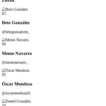
Zurita
03
Beto González
@betogonzalezm_
09
Memo Navarro
@memonavarro_
05
Óscar Mendoza
@oscarmendoza02
10