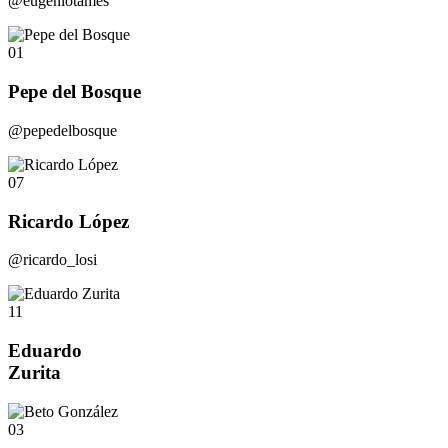
@eugeniotames
01
Pepe del Bosque
@pepedelbosque
07
Ricardo López
@ricardo_losi
11
Eduardo
Zurita
03