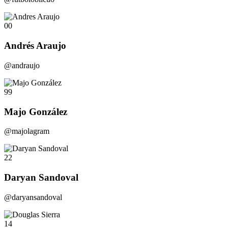
00
Andrés Araujo
@andraujo
99
Majo González
@majolagram
22
Daryan Sandoval
@daryansandoval
14