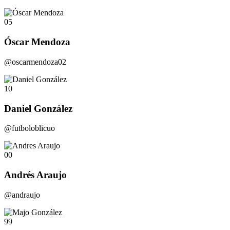
05
Óscar Mendoza
@oscarmendoza02
10
Daniel González
@futboloblicuo
00
Andrés Araujo
@andraujo
99