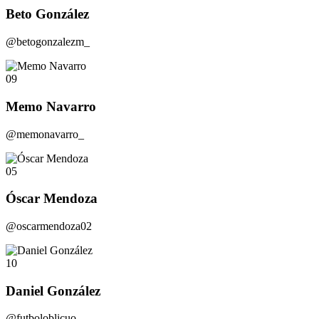
Beto González
@betogonzalezm_
09
Memo Navarro
@memonavarro_
05
Óscar Mendoza
@oscarmendoza02
10
Daniel González
@futboloblicuo