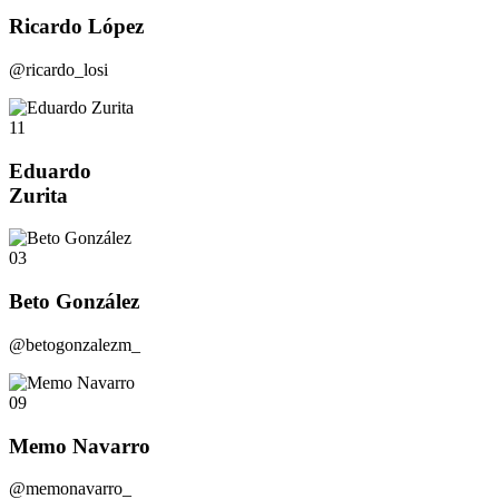
Ricardo López
@ricardo_losi
11
Eduardo
Zurita
03
Beto González
@betogonzalezm_
09
Memo Navarro
@memonavarro_