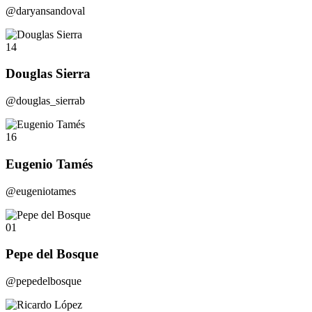
@daryansandoval
14
Douglas Sierra
@douglas_sierrab
16
Eugenio Tamés
@eugeniotames
01
Pepe del Bosque
@pepedelbosque