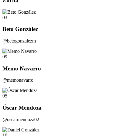
Zurita
03
Beto González
@betogonzalezm_
09
Memo Navarro
@memonavarro_
05
Óscar Mendoza
@oscarmendoza02
10