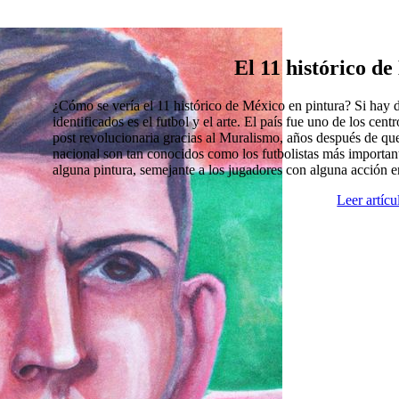
El 11 histórico d
¿Cómo se vería el 11 histórico de México en pintura? Si hay
identificados es el futbol y el arte. El país fue uno de los cen
post revolucionaria gracias al Muralismo, años después de que
nacional son tan conocidos como los futbolistas más import
alguna pintura, semejante a los jugadores con alguna acción 
Leer artíc