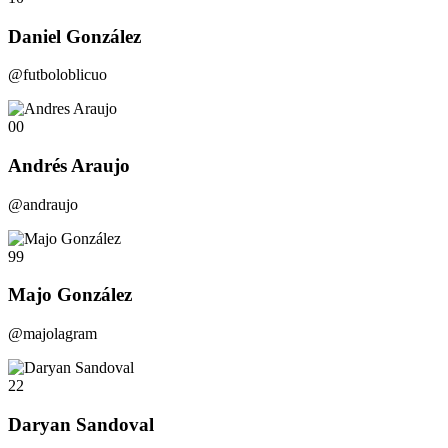
Daniel González
@futboloblicuo
00
Andrés Araujo
@andraujo
99
Majo González
@majolagram
22
Daryan Sandoval