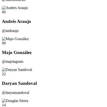
00
Andrés Araujo
@andraujo
99
Majo González
@majolagram
22
Daryan Sandoval
@daryansandoval
14