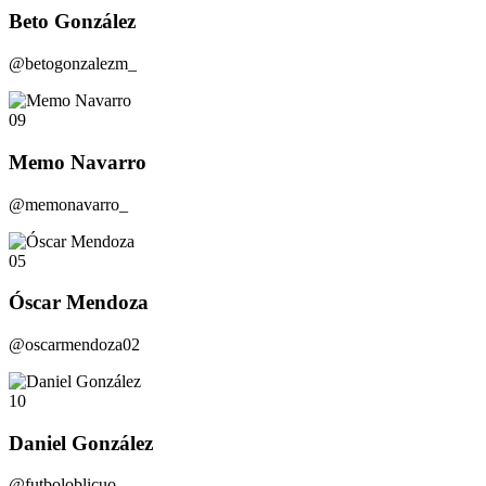
Beto González
@betogonzalezm_
09
Memo Navarro
@memonavarro_
05
Óscar Mendoza
@oscarmendoza02
10
Daniel González
@futboloblicuo