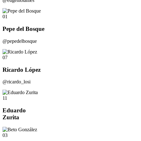
@eugeniotames
01
Pepe del Bosque
@pepedelbosque
07
Ricardo López
@ricardo_losi
11
Eduardo
Zurita
03