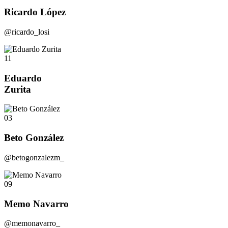
Ricardo López
@ricardo_losi
11
Eduardo
Zurita
03
Beto González
@betogonzalezm_
09
Memo Navarro
@memonavarro_