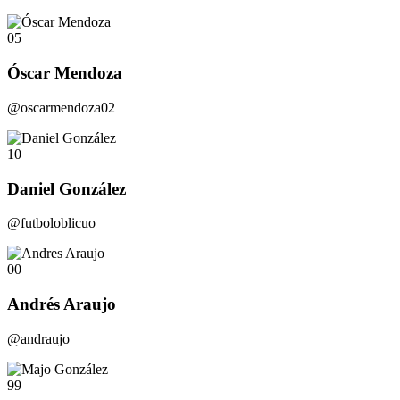
05
Óscar Mendoza
@oscarmendoza02
10
Daniel González
@futboloblicuo
00
Andrés Araujo
@andraujo
99