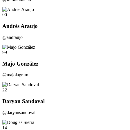
00
Andrés Araujo
@andraujo
99
Majo González
@majolagram
22
Daryan Sandoval
@daryansandoval
14