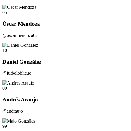
05
Óscar Mendoza
@oscarmendoza02
10
Daniel González
@futboloblicuo
00
Andrés Araujo
@andraujo
99