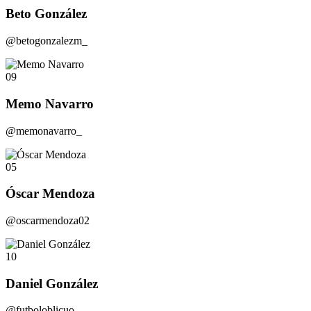
Beto González
@betogonzalezm_
09
Memo Navarro
@memonavarro_
05
Óscar Mendoza
@oscarmendoza02
10
Daniel González
@futboloblicuo