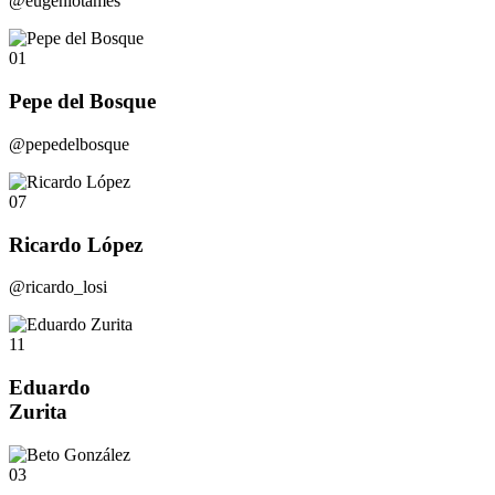
@eugeniotames
01
Pepe del Bosque
@pepedelbosque
07
Ricardo López
@ricardo_losi
11
Eduardo
Zurita
03