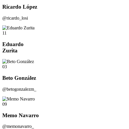
Ricardo López
@ricardo_losi
11
Eduardo
Zurita
03
Beto González
@betogonzalezm_
09
Memo Navarro
@memonavarro_