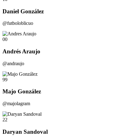
Daniel González
@futboloblicuo
00
Andrés Araujo
@andraujo
99
Majo González
@majolagram
22
Daryan Sandoval