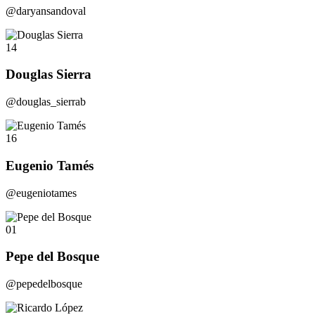
@daryansandoval
14
Douglas Sierra
@douglas_sierrab
16
Eugenio Tamés
@eugeniotames
01
Pepe del Bosque
@pepedelbosque