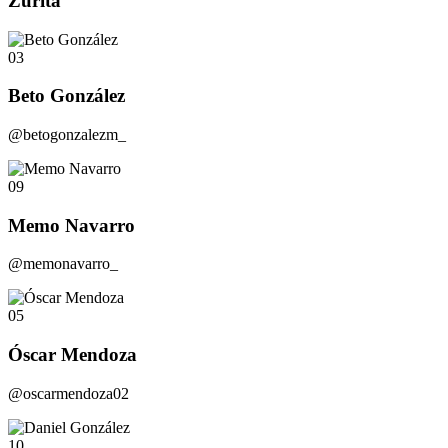
Zurita
03
Beto González
@betogonzalezm_
09
Memo Navarro
@memonavarro_
05
Óscar Mendoza
@oscarmendoza02
10