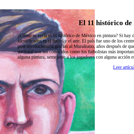
El 11 histórico d
¿Cómo se vería el 11 histórico de México en pintura? Si hay
identificados es el futbol y el arte. El país fue uno de los cen
post revolucionaria gracias al Muralismo, años después de que
nacional son tan conocidos como los futbolistas más import
alguna pintura, semejante a los jugadores con alguna acción 
Leer artíc