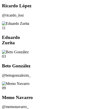
Ricardo López
@ricardo_losi
11
Eduardo
Zurita
03
Beto González
@betogonzalezm_
09
Memo Navarro
@memonavarro_