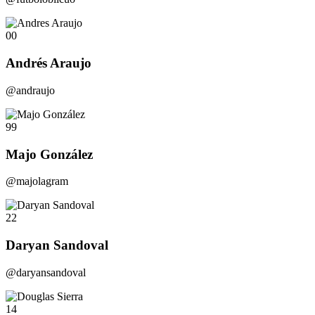
00
Andrés Araujo
@andraujo
99
Majo González
@majolagram
22
Daryan Sandoval
@daryansandoval
14