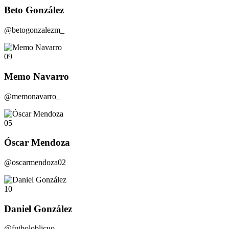
Beto González
@betogonzalezm_
09
Memo Navarro
@memonavarro_
05
Óscar Mendoza
@oscarmendoza02
10
Daniel González
@futboloblicuo