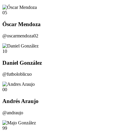
05
Óscar Mendoza
@oscarmendoza02
10
Daniel González
@futboloblicuo
00
Andrés Araujo
@andraujo
99