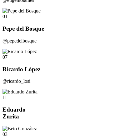
@eugeniotames
01
Pepe del Bosque
@pepedelbosque
07
Ricardo López
@ricardo_losi
11
Eduardo
Zurita
03