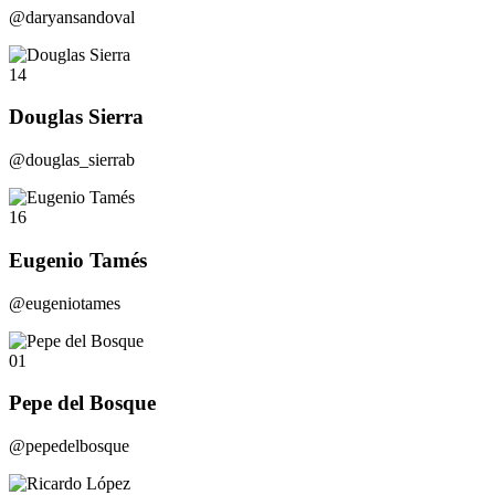
@daryansandoval
14
Douglas Sierra
@douglas_sierrab
16
Eugenio Tamés
@eugeniotames
01
Pepe del Bosque
@pepedelbosque