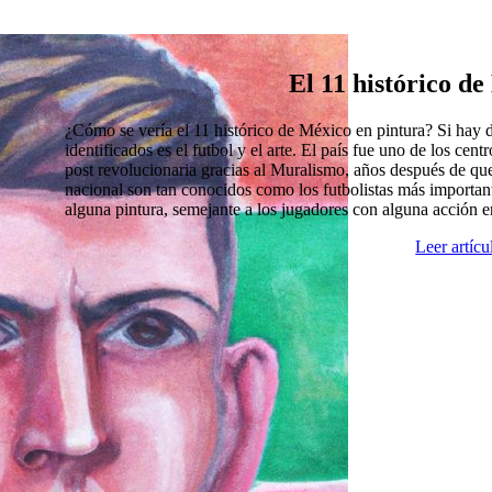
El 11 histórico d
¿Cómo se vería el 11 histórico de México en pintura? Si hay
identificados es el futbol y el arte. El país fue uno de los cen
post revolucionaria gracias al Muralismo, años después de que
nacional son tan conocidos como los futbolistas más import
alguna pintura, semejante a los jugadores con alguna acción 
Leer artíc