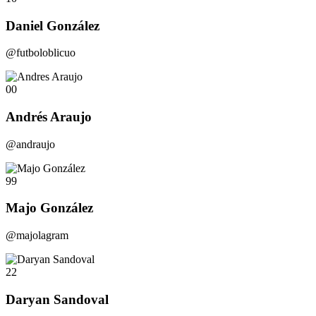
Daniel González
@futboloblicuo
00
Andrés Araujo
@andraujo
99
Majo González
@majolagram
22
Daryan Sandoval