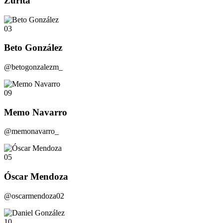
Zurita
03
Beto González
@betogonzalezm_
09
Memo Navarro
@memonavarro_
05
Óscar Mendoza
@oscarmendoza02
10