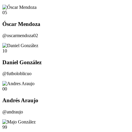
05
Óscar Mendoza
@oscarmendoza02
10
Daniel González
@futboloblicuo
00
Andrés Araujo
@andraujo
99