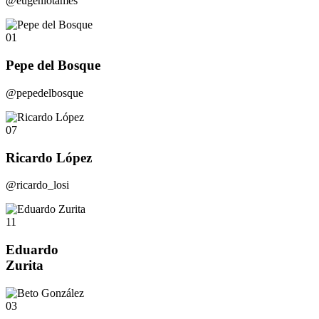
@eugeniotames
01
Pepe del Bosque
@pepedelbosque
07
Ricardo López
@ricardo_losi
11
Eduardo
Zurita
03