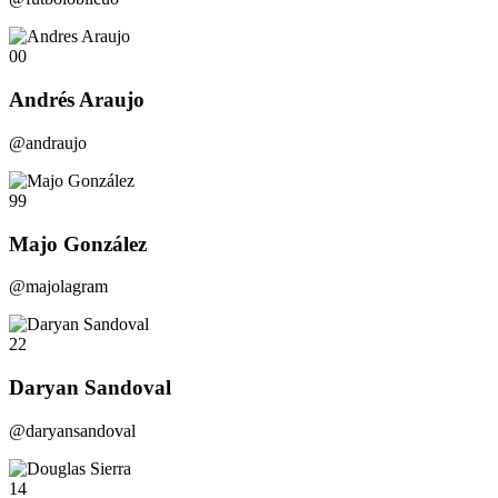
00
Andrés Araujo
@andraujo
99
Majo González
@majolagram
22
Daryan Sandoval
@daryansandoval
14