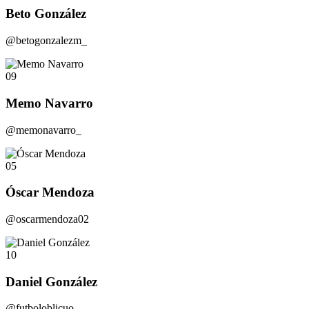
Beto González
@betogonzalezm_
09
Memo Navarro
@memonavarro_
05
Óscar Mendoza
@oscarmendoza02
10
Daniel González
@futboloblicuo