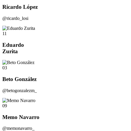
Ricardo López
@ricardo_losi
11
Eduardo
Zurita
03
Beto González
@betogonzalezm_
09
Memo Navarro
@memonavarro_