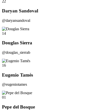
22
Daryan Sandoval
@daryansandoval
14
Douglas Sierra
@douglas_sierrab
16
Eugenio Tamés
@eugeniotames
01
Pepe del Bosque