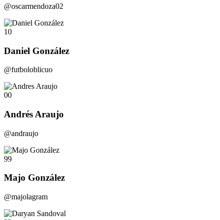
@oscarmendoza02
10
Daniel González
@futboloblicuo
00
Andrés Araujo
@andraujo
99
Majo González
@majolagram