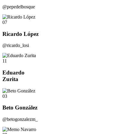
@pepedelbosque
07
Ricardo López
@ricardo_losi
11
Eduardo
Zurita
03
Beto González
@betogonzalezm_