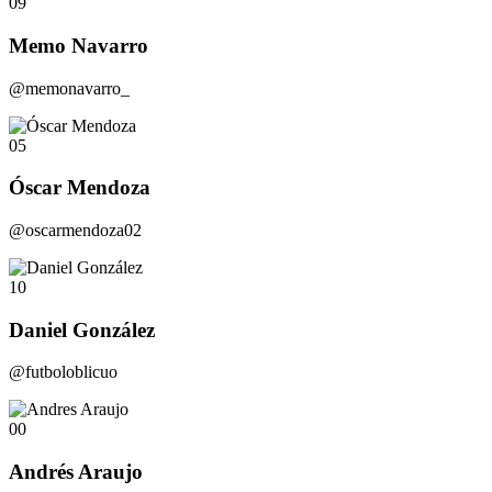
09
Memo Navarro
@memonavarro_
05
Óscar Mendoza
@oscarmendoza02
10
Daniel González
@futboloblicuo
00
Andrés Araujo