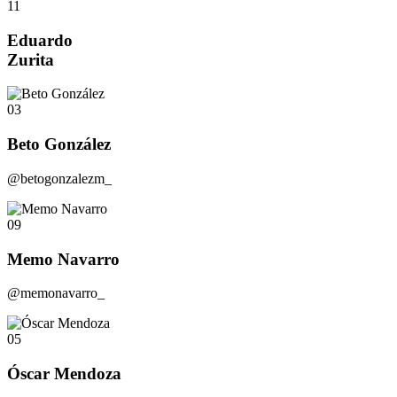
11
Eduardo
Zurita
03
Beto González
@betogonzalezm_
09
Memo Navarro
@memonavarro_
05
Óscar Mendoza