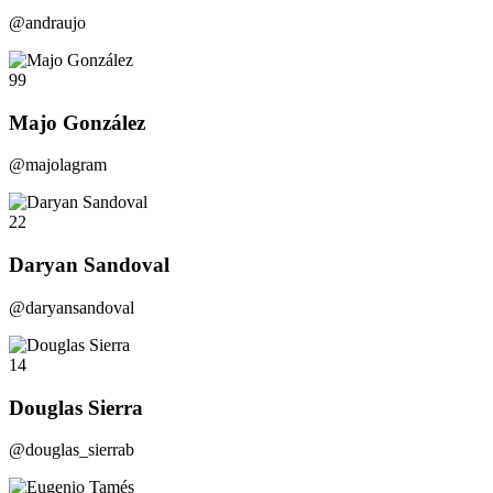
@andraujo
99
Majo González
@majolagram
22
Daryan Sandoval
@daryansandoval
14
Douglas Sierra
@douglas_sierrab