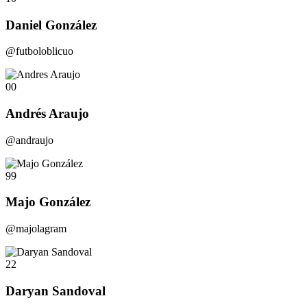
Daniel González
@futboloblicuo
00
Andrés Araujo
@andraujo
99
Majo González
@majolagram
22
Daryan Sandoval