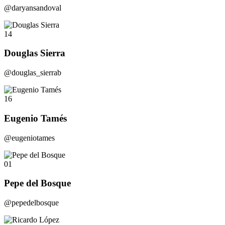
@daryansandoval
14
Douglas Sierra
@douglas_sierrab
16
Eugenio Tamés
@eugeniotames
01
Pepe del Bosque
@pepedelbosque