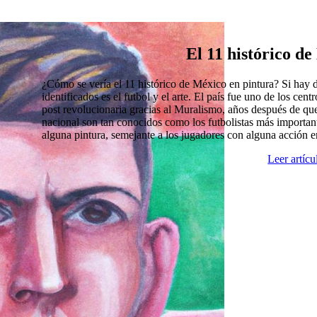
El 11 histórico d
¿Cómo se vería el 11 histórico de México en pintura? Si hay
identificados es el futbol y el arte. El país fue uno de los cen
post revolucionaria gracias al Muralismo, años después de que
nacional son tan conocidos como los futbolistas más import
alguna pintura, semejante a los jugadores con alguna acción 
Leer artíc