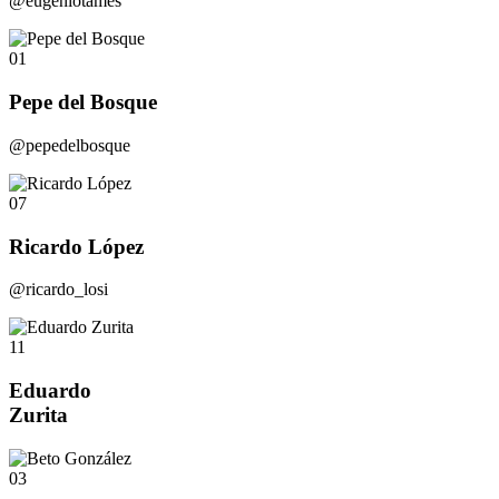
@eugeniotames
01
Pepe del Bosque
@pepedelbosque
07
Ricardo López
@ricardo_losi
11
Eduardo
Zurita
03