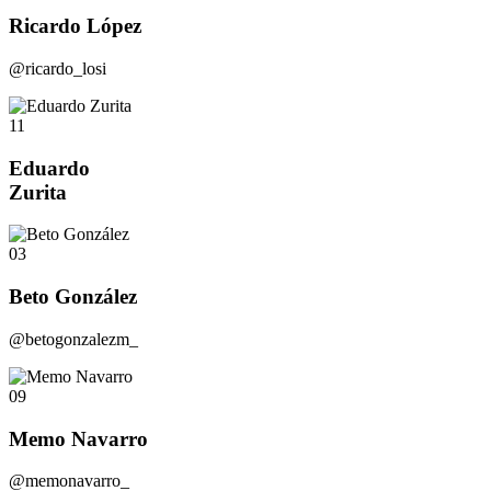
Ricardo López
@ricardo_losi
11
Eduardo
Zurita
03
Beto González
@betogonzalezm_
09
Memo Navarro
@memonavarro_