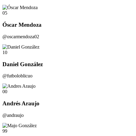
05
Óscar Mendoza
@oscarmendoza02
10
Daniel González
@futboloblicuo
00
Andrés Araujo
@andraujo
99