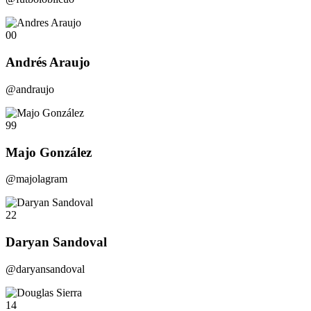
00
Andrés Araujo
@andraujo
99
Majo González
@majolagram
22
Daryan Sandoval
@daryansandoval
14