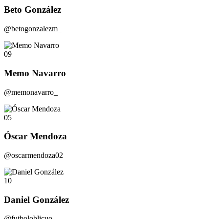
Beto González
@betogonzalezm_
09
Memo Navarro
@memonavarro_
05
Óscar Mendoza
@oscarmendoza02
10
Daniel González
@futboloblicuo