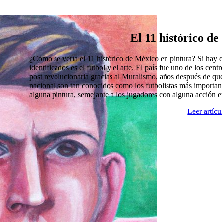
El 11 histórico d
¿Cómo se vería el 11 histórico de México en pintura? Si hay
identificados es el futbol y el arte. El país fue uno de los cen
post revolucionaria gracias al Muralismo, años después de que
nacional son tan conocidos como los futbolistas más import
alguna pintura, semejante a los jugadores con alguna acción 
Leer artíc