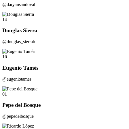
@daryansandoval
14
Douglas Sierra
@douglas_sierrab
16
Eugenio Tamés
@eugeniotames
01
Pepe del Bosque
@pepedelbosque