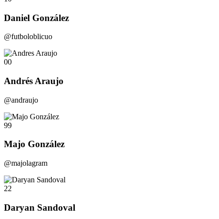
Daniel González
@futboloblicuo
00
Andrés Araujo
@andraujo
99
Majo González
@majolagram
22
Daryan Sandoval