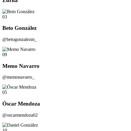
Zurita
03
Beto González
@betogonzalezm_
09
Memo Navarro
@memonavarro_
05
Óscar Mendoza
@oscarmendoza02
10