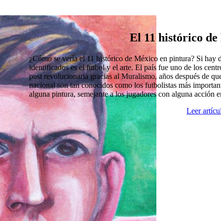
El 11 histórico d
¿Cómo se vería el 11 histórico de México en pintura? Si hay
identificados es el futbol y el arte. El país fue uno de los cen
post revolucionaria gracias al Muralismo, años después de que
nacional son tan conocidos como los futbolistas más import
alguna pintura, semejante a los jugadores con alguna acción 
Leer artíc