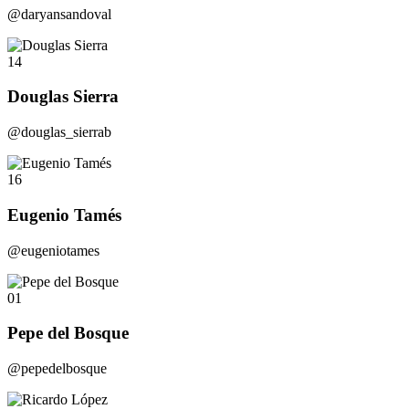
@daryansandoval
14
Douglas Sierra
@douglas_sierrab
16
Eugenio Tamés
@eugeniotames
01
Pepe del Bosque
@pepedelbosque