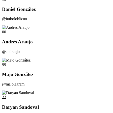
Daniel González
@futboloblicuo
00
Andrés Araujo
@andraujo
99
Majo González
@majolagram
22
Daryan Sandoval