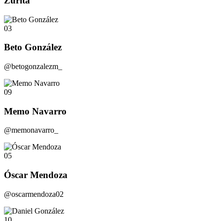
Zurita
03
Beto González
@betogonzalezm_
09
Memo Navarro
@memonavarro_
05
Óscar Mendoza
@oscarmendoza02
10