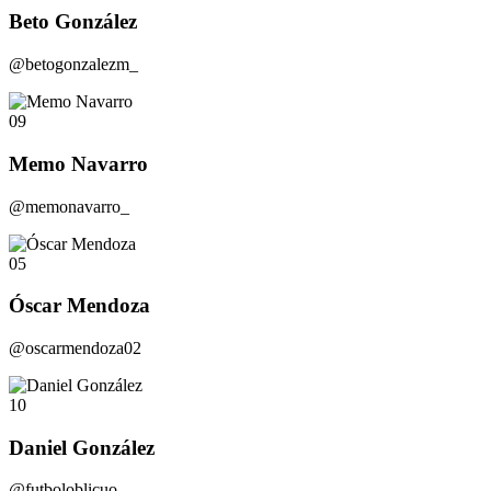
Beto González
@betogonzalezm_
09
Memo Navarro
@memonavarro_
05
Óscar Mendoza
@oscarmendoza02
10
Daniel González
@futboloblicuo