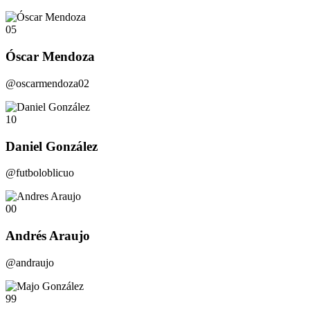
05
Óscar Mendoza
@oscarmendoza02
10
Daniel González
@futboloblicuo
00
Andrés Araujo
@andraujo
99