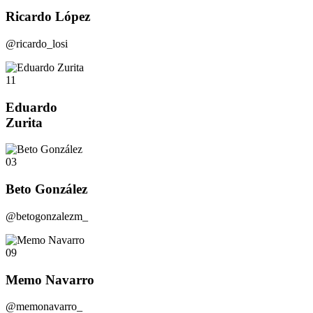
Ricardo López
@ricardo_losi
11
Eduardo
Zurita
03
Beto González
@betogonzalezm_
09
Memo Navarro
@memonavarro_