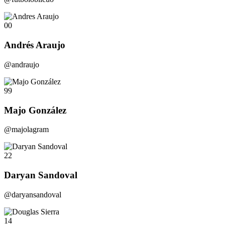
00
Andrés Araujo
@andraujo
99
Majo González
@majolagram
22
Daryan Sandoval
@daryansandoval
14