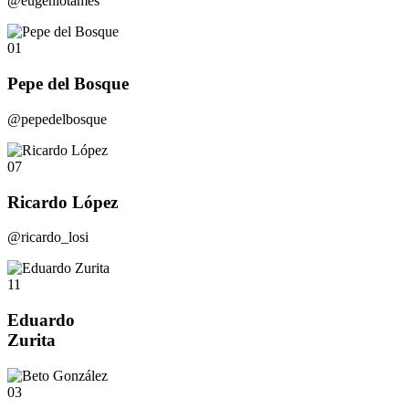
@eugeniotames
01
Pepe del Bosque
@pepedelbosque
07
Ricardo López
@ricardo_losi
11
Eduardo
Zurita
03