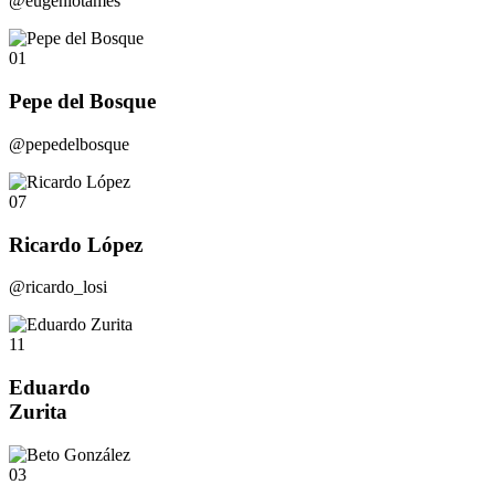
@eugeniotames
01
Pepe del Bosque
@pepedelbosque
07
Ricardo López
@ricardo_losi
11
Eduardo
Zurita
03