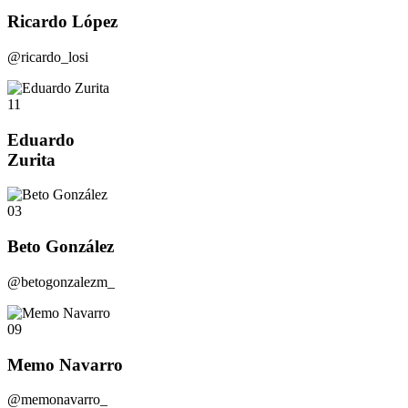
Ricardo López
@ricardo_losi
11
Eduardo
Zurita
03
Beto González
@betogonzalezm_
09
Memo Navarro
@memonavarro_