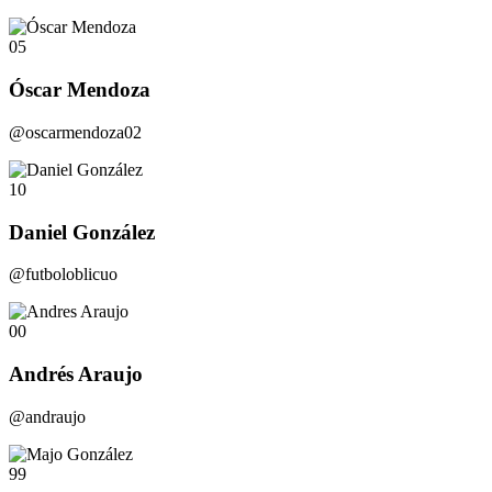
05
Óscar Mendoza
@oscarmendoza02
10
Daniel González
@futboloblicuo
00
Andrés Araujo
@andraujo
99