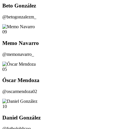
Beto González
@betogonzalezm_
09
Memo Navarro
@memonavarro_
05
Óscar Mendoza
@oscarmendoza02
10
Daniel González
@futboloblicuo