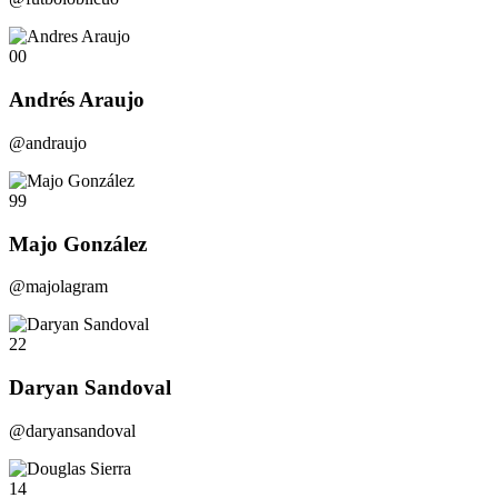
00
Andrés Araujo
@andraujo
99
Majo González
@majolagram
22
Daryan Sandoval
@daryansandoval
14