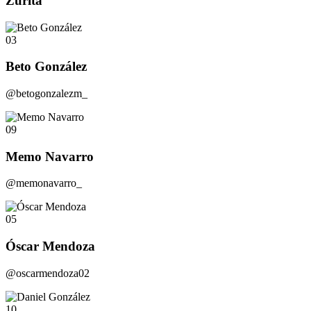
Zurita
03
Beto González
@betogonzalezm_
09
Memo Navarro
@memonavarro_
05
Óscar Mendoza
@oscarmendoza02
10