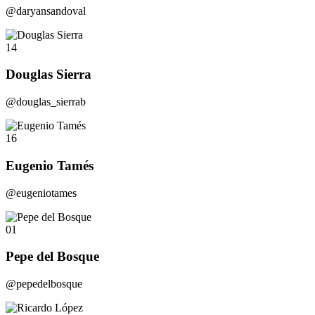
@daryansandoval
14
Douglas Sierra
@douglas_sierrab
16
Eugenio Tamés
@eugeniotames
01
Pepe del Bosque
@pepedelbosque