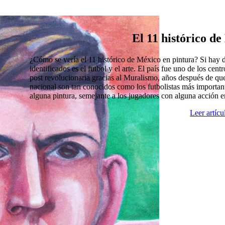
El 11 histórico d
¿Cómo se vería el 11 histórico de México en pintura? Si hay
identificados es el futbol y el arte. El país fue uno de los cen
post revolucionaria gracias al Muralismo, años después de que
nacional son tan conocidos como los futbolistas más import
alguna pintura, semejante a los jugadores con alguna acción 
Leer artíc