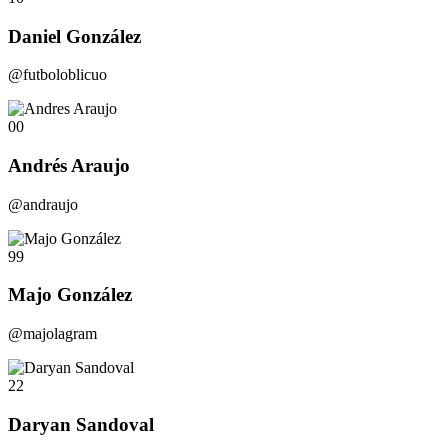
Daniel González
@futboloblicuo
00
Andrés Araujo
@andraujo
99
Majo González
@majolagram
22
Daryan Sandoval