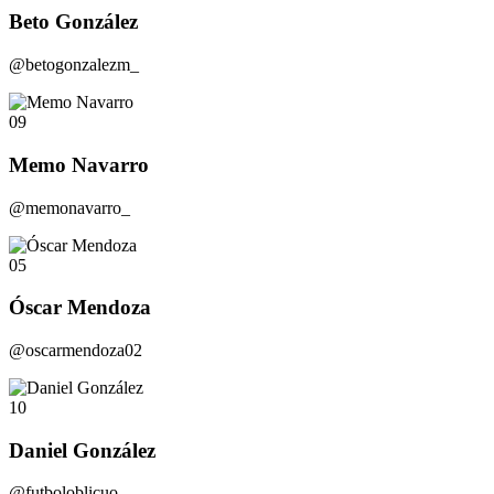
Beto González
@betogonzalezm_
09
Memo Navarro
@memonavarro_
05
Óscar Mendoza
@oscarmendoza02
10
Daniel González
@futboloblicuo