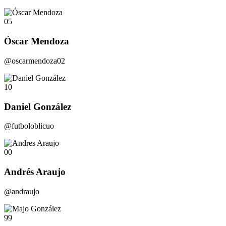
05
Óscar Mendoza
@oscarmendoza02
10
Daniel González
@futboloblicuo
00
Andrés Araujo
@andraujo
99