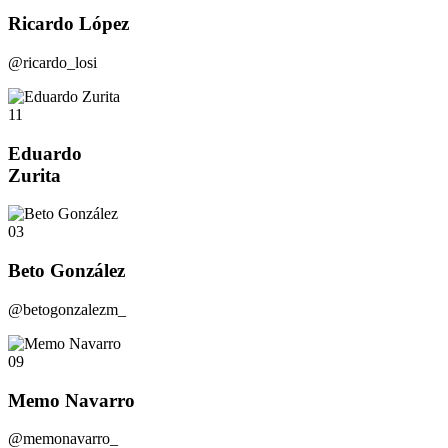
Ricardo López
@ricardo_losi
11
Eduardo
Zurita
03
Beto González
@betogonzalezm_
09
Memo Navarro
@memonavarro_