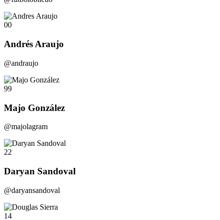
00
Andrés Araujo
@andraujo
99
Majo González
@majolagram
22
Daryan Sandoval
@daryansandoval
14