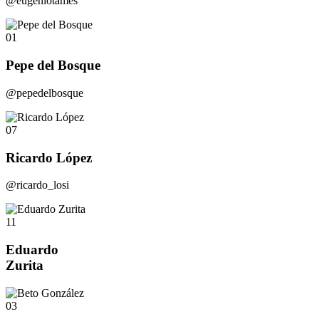
@eugeniotames
01
Pepe del Bosque
@pepedelbosque
07
Ricardo López
@ricardo_losi
11
Eduardo
Zurita
03