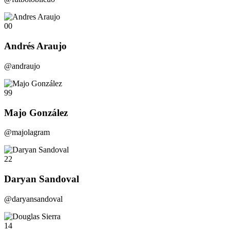
00
Andrés Araujo
@andraujo
99
Majo González
@majolagram
22
Daryan Sandoval
@daryansandoval
14