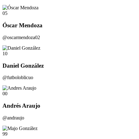
05
Óscar Mendoza
@oscarmendoza02
10
Daniel González
@futboloblicuo
00
Andrés Araujo
@andraujo
99