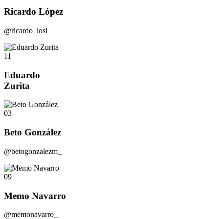
Ricardo López
@ricardo_losi
11
Eduardo
Zurita
03
Beto González
@betogonzalezm_
09
Memo Navarro
@memonavarro_