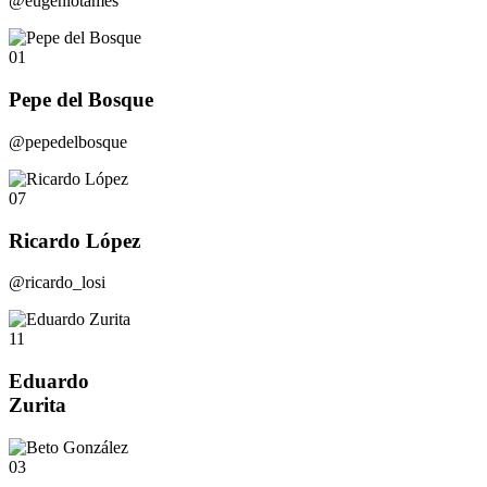
@eugeniotames
01
Pepe del Bosque
@pepedelbosque
07
Ricardo López
@ricardo_losi
11
Eduardo
Zurita
03