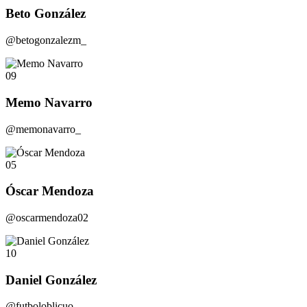
Beto González
@betogonzalezm_
09
Memo Navarro
@memonavarro_
05
Óscar Mendoza
@oscarmendoza02
10
Daniel González
@futboloblicuo