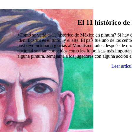
El 11 histórico d
¿Cómo se vería el 11 histórico de México en pintura? Si hay
identificados es el futbol y el arte. El país fue uno de los cen
post revolucionaria gracias al Muralismo, años después de que
nacional son tan conocidos como los futbolistas más import
alguna pintura, semejante a los jugadores con alguna acción 
Leer artíc