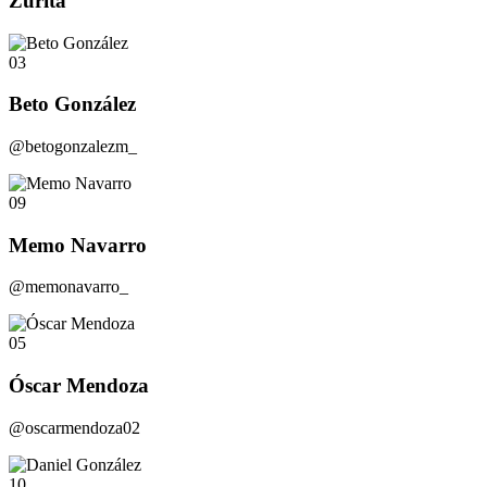
Zurita
03
Beto González
@betogonzalezm_
09
Memo Navarro
@memonavarro_
05
Óscar Mendoza
@oscarmendoza02
10