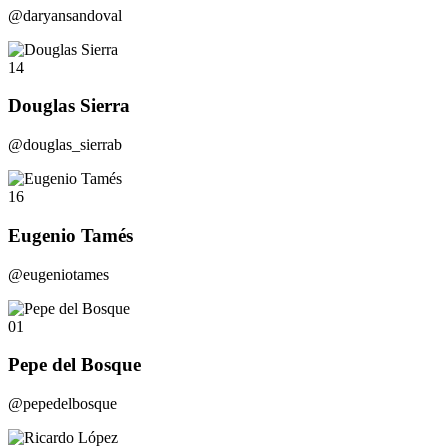
@daryansandoval
14
Douglas Sierra
@douglas_sierrab
16
Eugenio Tamés
@eugeniotames
01
Pepe del Bosque
@pepedelbosque