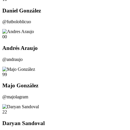
Daniel González
@futboloblicuo
00
Andrés Araujo
@andraujo
99
Majo González
@majolagram
22
Daryan Sandoval