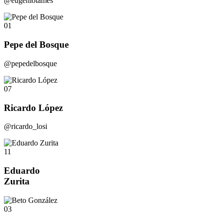
@eugeniotames
01
Pepe del Bosque
@pepedelbosque
07
Ricardo López
@ricardo_losi
11
Eduardo
Zurita
03