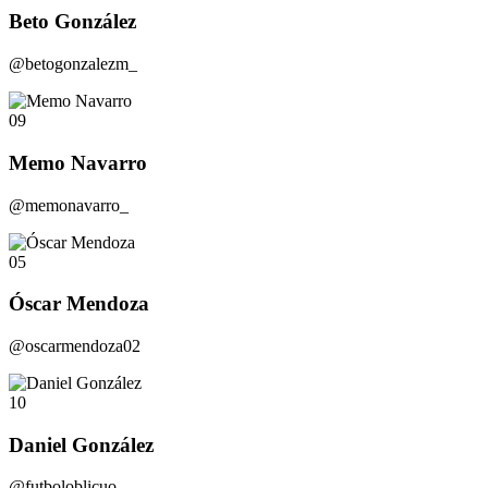
Beto González
@betogonzalezm_
09
Memo Navarro
@memonavarro_
05
Óscar Mendoza
@oscarmendoza02
10
Daniel González
@futboloblicuo