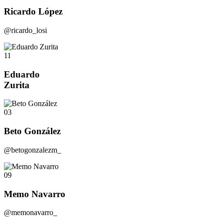
Ricardo López
@ricardo_losi
11
Eduardo
Zurita
03
Beto González
@betogonzalezm_
09
Memo Navarro
@memonavarro_