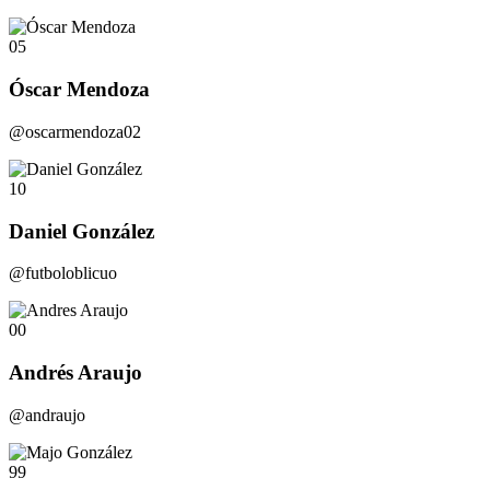
05
Óscar Mendoza
@oscarmendoza02
10
Daniel González
@futboloblicuo
00
Andrés Araujo
@andraujo
99