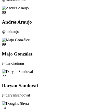
00
Andrés Araujo
@andraujo
99
Majo González
@majolagram
22
Daryan Sandoval
@daryansandoval
14