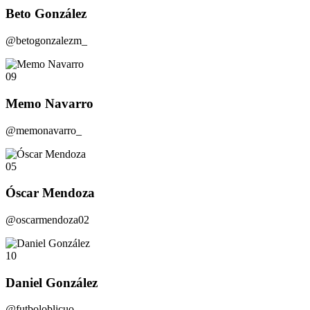
Beto González
@betogonzalezm_
09
Memo Navarro
@memonavarro_
05
Óscar Mendoza
@oscarmendoza02
10
Daniel González
@futboloblicuo