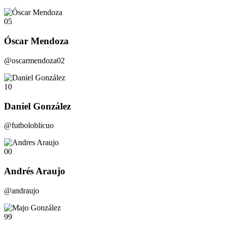
05
Óscar Mendoza
@oscarmendoza02
10
Daniel González
@futboloblicuo
00
Andrés Araujo
@andraujo
99