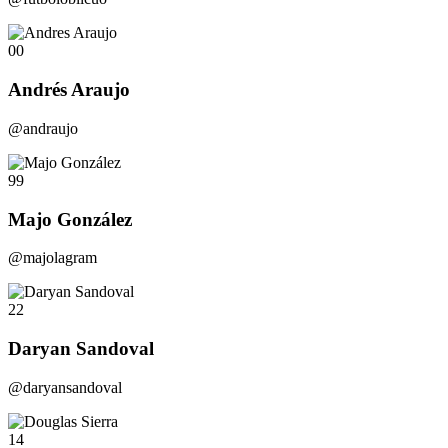
00
Andrés Araujo
@andraujo
99
Majo González
@majolagram
22
Daryan Sandoval
@daryansandoval
14