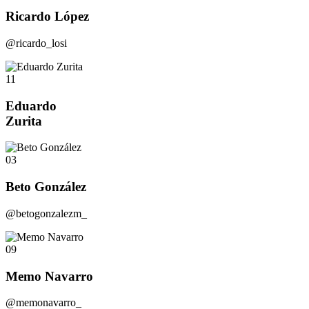
Ricardo López
@ricardo_losi
11
Eduardo
Zurita
03
Beto González
@betogonzalezm_
09
Memo Navarro
@memonavarro_