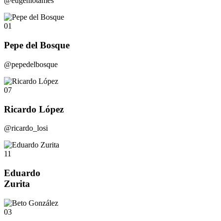
@eugeniotames
01
Pepe del Bosque
@pepedelbosque
07
Ricardo López
@ricardo_losi
11
Eduardo
Zurita
03