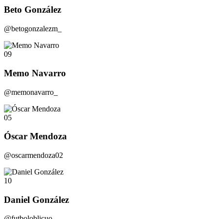
Beto González
@betogonzalezm_
09
Memo Navarro
@memonavarro_
05
Óscar Mendoza
@oscarmendoza02
10
Daniel González
@futboloblicuo