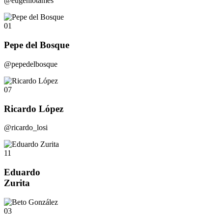
@eugeniotames
01
Pepe del Bosque
@pepedelbosque
07
Ricardo López
@ricardo_losi
11
Eduardo
Zurita
03