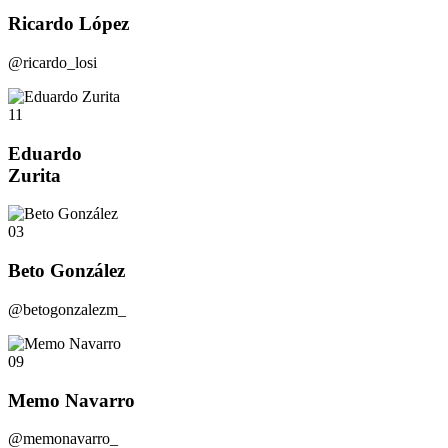
Ricardo López
@ricardo_losi
11
Eduardo
Zurita
03
Beto González
@betogonzalezm_
09
Memo Navarro
@memonavarro_