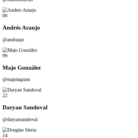
00
Andrés Araujo
@andraujo
99
Majo González
@majolagram
22
Daryan Sandoval
@daryansandoval
14