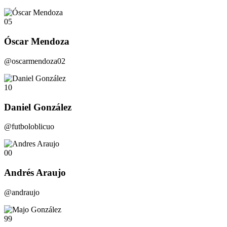
05
Óscar Mendoza
@oscarmendoza02
10
Daniel González
@futboloblicuo
00
Andrés Araujo
@andraujo
99