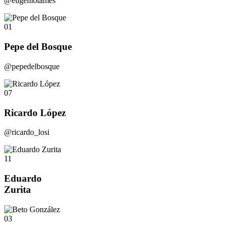
@eugeniotames
01
Pepe del Bosque
@pepedelbosque
07
Ricardo López
@ricardo_losi
11
Eduardo
Zurita
03