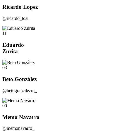
Ricardo López
@ricardo_losi
11
Eduardo
Zurita
03
Beto González
@betogonzalezm_
09
Memo Navarro
@memonavarro_