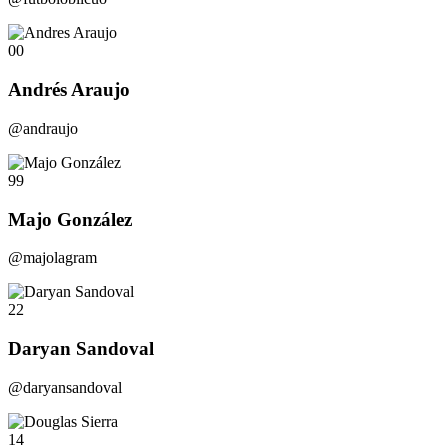
00
Andrés Araujo
@andraujo
99
Majo González
@majolagram
22
Daryan Sandoval
@daryansandoval
14