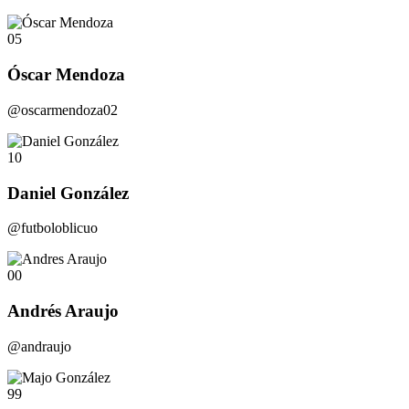
05
Óscar Mendoza
@oscarmendoza02
10
Daniel González
@futboloblicuo
00
Andrés Araujo
@andraujo
99