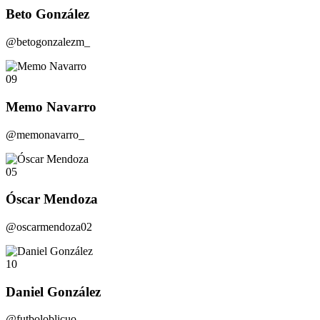
Beto González
@betogonzalezm_
09
Memo Navarro
@memonavarro_
05
Óscar Mendoza
@oscarmendoza02
10
Daniel González
@futboloblicuo