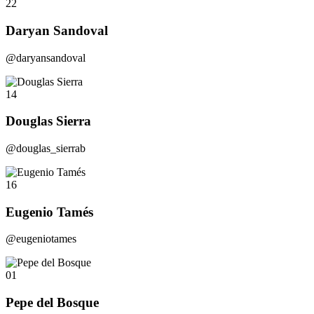
22
Daryan Sandoval
@daryansandoval
14
Douglas Sierra
@douglas_sierrab
16
Eugenio Tamés
@eugeniotames
01
Pepe del Bosque