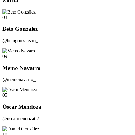
Zurita
03
Beto González
@betogonzalezm_
09
Memo Navarro
@memonavarro_
05
Óscar Mendoza
@oscarmendoza02
10