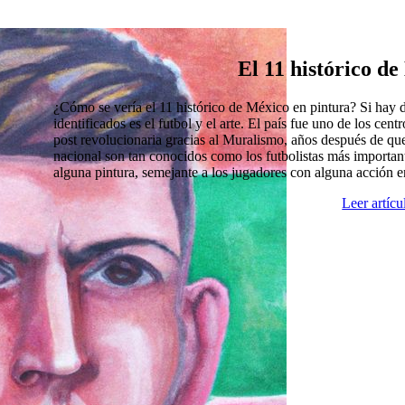
El 11 histórico d
¿Cómo se vería el 11 histórico de México en pintura? Si hay
identificados es el futbol y el arte. El país fue uno de los cen
post revolucionaria gracias al Muralismo, años después de que
nacional son tan conocidos como los futbolistas más import
alguna pintura, semejante a los jugadores con alguna acción 
Leer artíc