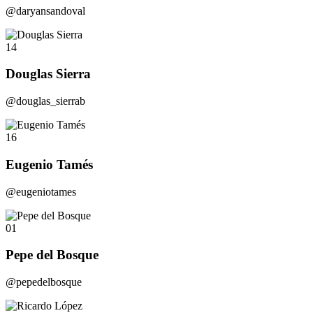
@daryansandoval
14
Douglas Sierra
@douglas_sierrab
16
Eugenio Tamés
@eugeniotames
01
Pepe del Bosque
@pepedelbosque