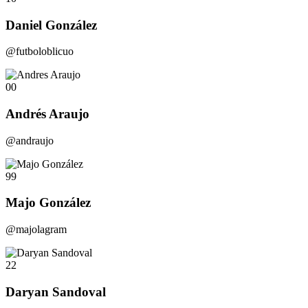
Daniel González
@futboloblicuo
00
Andrés Araujo
@andraujo
99
Majo González
@majolagram
22
Daryan Sandoval