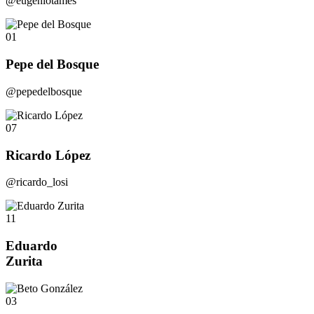
@eugeniotames
01
Pepe del Bosque
@pepedelbosque
07
Ricardo López
@ricardo_losi
11
Eduardo
Zurita
03