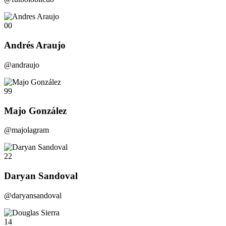
00
Andrés Araujo
@andraujo
99
Majo González
@majolagram
22
Daryan Sandoval
@daryansandoval
14