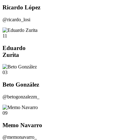
Ricardo López
@ricardo_losi
11
Eduardo
Zurita
03
Beto González
@betogonzalezm_
09
Memo Navarro
@memonavarro_