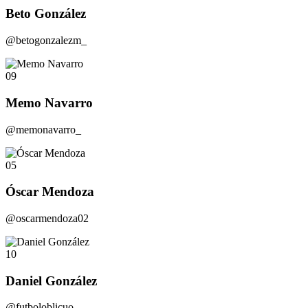
Beto González
@betogonzalezm_
09
Memo Navarro
@memonavarro_
05
Óscar Mendoza
@oscarmendoza02
10
Daniel González
@futboloblicuo