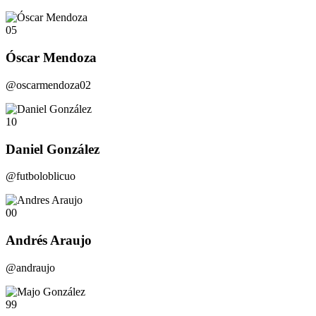
05
Óscar Mendoza
@oscarmendoza02
10
Daniel González
@futboloblicuo
00
Andrés Araujo
@andraujo
99