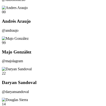
00
Andrés Araujo
@andraujo
99
Majo González
@majolagram
22
Daryan Sandoval
@daryansandoval
14