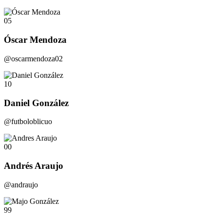
05
Óscar Mendoza
@oscarmendoza02
10
Daniel González
@futboloblicuo
00
Andrés Araujo
@andraujo
99