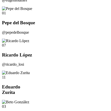
@eugeniotames
01
Pepe del Bosque
@pepedelbosque
07
Ricardo López
@ricardo_losi
11
Eduardo
Zurita
03