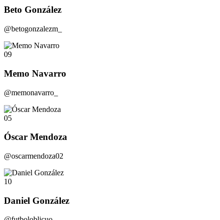
Beto González
@betogonzalezm_
09
Memo Navarro
@memonavarro_
05
Óscar Mendoza
@oscarmendoza02
10
Daniel González
@futboloblicuo