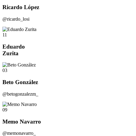
Ricardo López
@ricardo_losi
11
Eduardo
Zurita
03
Beto González
@betogonzalezm_
09
Memo Navarro
@memonavarro_