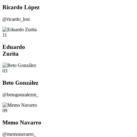
Ricardo López
@ricardo_losi
11
Eduardo
Zurita
03
Beto González
@betogonzalezm_
09
Memo Navarro
@memonavarro_