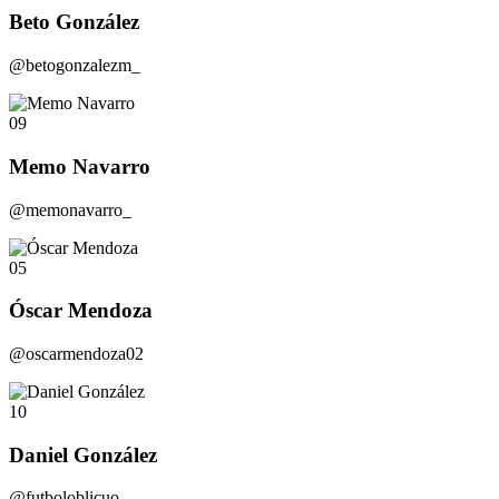
Beto González
@betogonzalezm_
09
Memo Navarro
@memonavarro_
05
Óscar Mendoza
@oscarmendoza02
10
Daniel González
@futboloblicuo