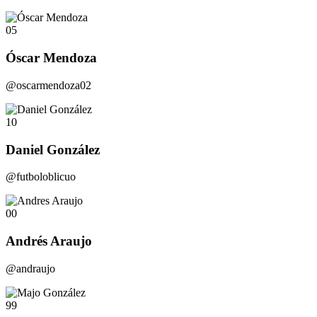
05
Óscar Mendoza
@oscarmendoza02
10
Daniel González
@futboloblicuo
00
Andrés Araujo
@andraujo
99