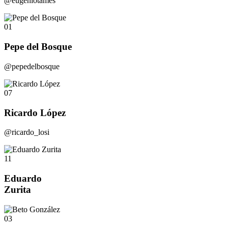
@eugeniotames
01
Pepe del Bosque
@pepedelbosque
07
Ricardo López
@ricardo_losi
11
Eduardo
Zurita
03