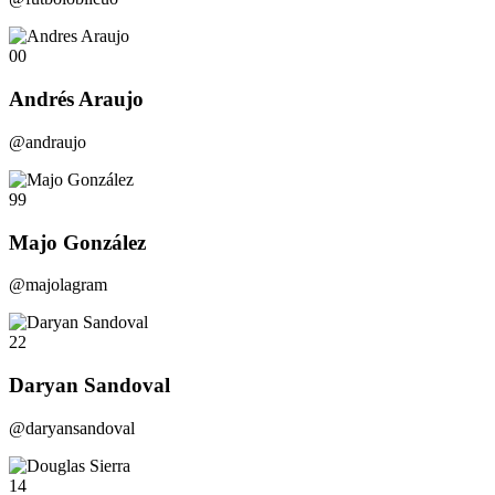
00
Andrés Araujo
@andraujo
99
Majo González
@majolagram
22
Daryan Sandoval
@daryansandoval
14