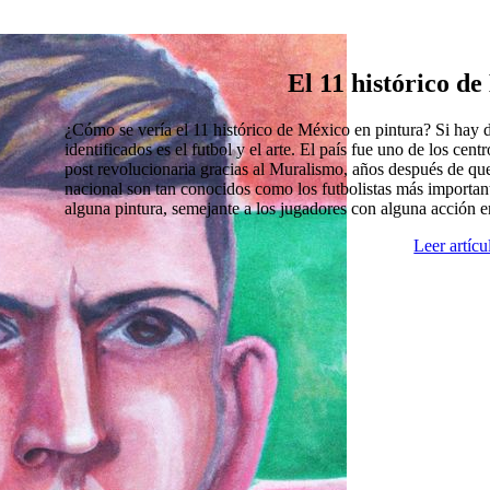
El 11 histórico d
¿Cómo se vería el 11 histórico de México en pintura? Si hay
identificados es el futbol y el arte. El país fue uno de los cen
post revolucionaria gracias al Muralismo, años después de que
nacional son tan conocidos como los futbolistas más import
alguna pintura, semejante a los jugadores con alguna acción 
Leer artíc