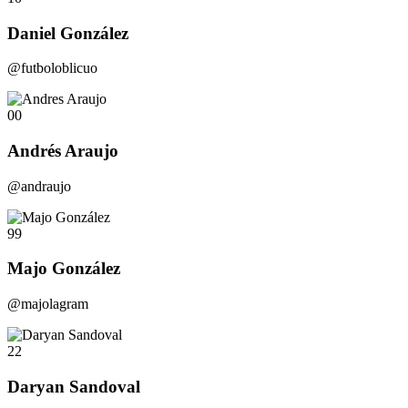
Daniel González
@futboloblicuo
00
Andrés Araujo
@andraujo
99
Majo González
@majolagram
22
Daryan Sandoval