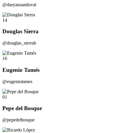
@daryansandoval
14
Douglas Sierra
@douglas_sierrab
16
Eugenio Tamés
@eugeniotames
01
Pepe del Bosque
@pepedelbosque