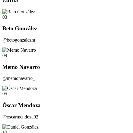
Zurita
03
Beto González
@betogonzalezm_
09
Memo Navarro
@memonavarro_
05
Óscar Mendoza
@oscarmendoza02
10