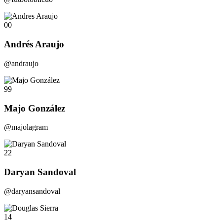
00
Andrés Araujo
@andraujo
99
Majo González
@majolagram
22
Daryan Sandoval
@daryansandoval
14