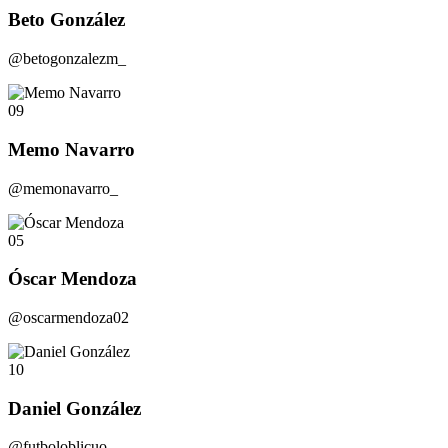
Beto González
@betogonzalezm_
09
Memo Navarro
@memonavarro_
05
Óscar Mendoza
@oscarmendoza02
10
Daniel González
@futboloblicuo