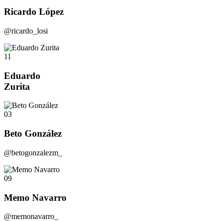
Ricardo López
@ricardo_losi
11
Eduardo
Zurita
03
Beto González
@betogonzalezm_
09
Memo Navarro
@memonavarro_