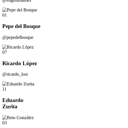
@eugeniotames
01
Pepe del Bosque
@pepedelbosque
07
Ricardo López
@ricardo_losi
11
Eduardo
Zurita
03