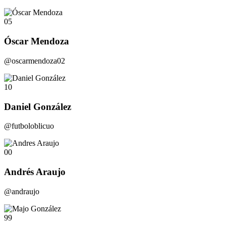
05
Óscar Mendoza
@oscarmendoza02
10
Daniel González
@futboloblicuo
00
Andrés Araujo
@andraujo
99