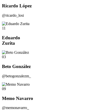
Ricardo López
@ricardo_losi
11
Eduardo
Zurita
03
Beto González
@betogonzalezm_
09
Memo Navarro
@memonavarro_