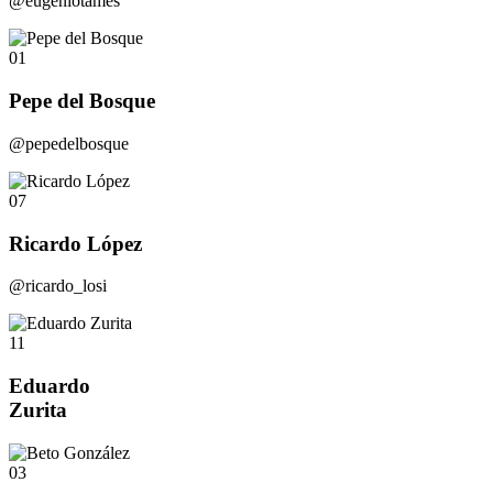
@eugeniotames
01
Pepe del Bosque
@pepedelbosque
07
Ricardo López
@ricardo_losi
11
Eduardo
Zurita
03