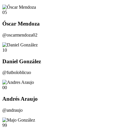
05
Óscar Mendoza
@oscarmendoza02
10
Daniel González
@futboloblicuo
00
Andrés Araujo
@andraujo
99