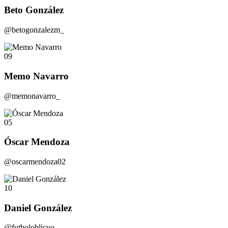
Beto González
@betogonzalezm_
09
Memo Navarro
@memonavarro_
05
Óscar Mendoza
@oscarmendoza02
10
Daniel González
@futboloblicuo