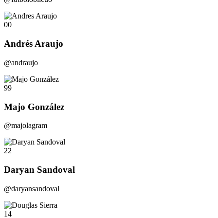
00
Andrés Araujo
@andraujo
99
Majo González
@majolagram
22
Daryan Sandoval
@daryansandoval
14