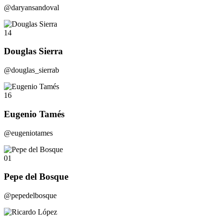
@daryansandoval
14
Douglas Sierra
@douglas_sierrab
16
Eugenio Tamés
@eugeniotames
01
Pepe del Bosque
@pepedelbosque