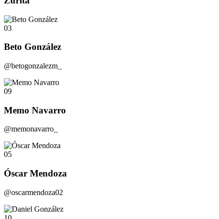
Zurita
03
Beto González
@betogonzalezm_
09
Memo Navarro
@memonavarro_
05
Óscar Mendoza
@oscarmendoza02
10