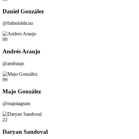
Daniel González
@futboloblicuo
00
Andrés Araujo
@andraujo
99
Majo González
@majolagram
22
Daryan Sandoval