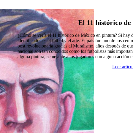
El 11 histórico d
¿Cómo se vería el 11 histórico de México en pintura? Si hay
identificados es el futbol y el arte. El país fue uno de los cen
post revolucionaria gracias al Muralismo, años después de que
nacional son tan conocidos como los futbolistas más import
alguna pintura, semejante a los jugadores con alguna acción 
Leer artíc