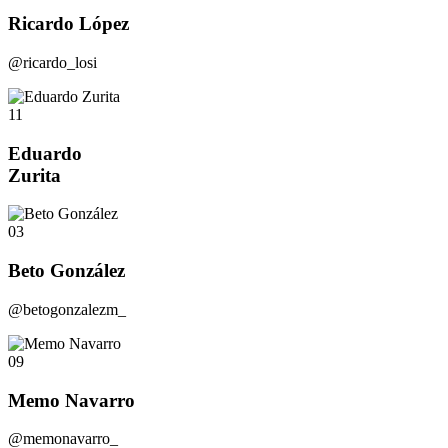
Ricardo López
@ricardo_losi
11
Eduardo
Zurita
03
Beto González
@betogonzalezm_
09
Memo Navarro
@memonavarro_