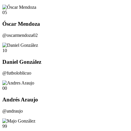
05
Óscar Mendoza
@oscarmendoza02
10
Daniel González
@futboloblicuo
00
Andrés Araujo
@andraujo
99