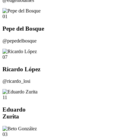
@eugeniotames
01
Pepe del Bosque
@pepedelbosque
07
Ricardo López
@ricardo_losi
11
Eduardo
Zurita
03