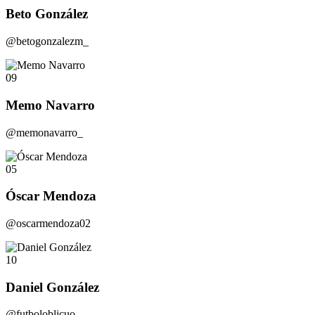
Beto González
@betogonzalezm_
09
Memo Navarro
@memonavarro_
05
Óscar Mendoza
@oscarmendoza02
10
Daniel González
@futboloblicuo