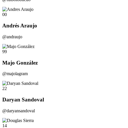
00
Andrés Araujo
@andraujo
99
Majo González
@majolagram
22
Daryan Sandoval
@daryansandoval
14