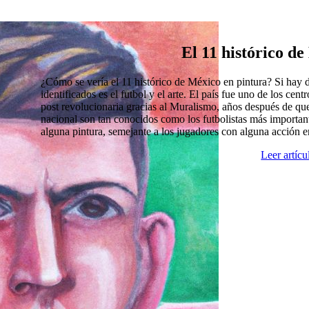
El 11 histórico d
¿Cómo se vería el 11 histórico de México en pintura? Si hay
identificados es el futbol y el arte. El país fue uno de los cen
post revolucionaria gracias al Muralismo, años después de que
nacional son tan conocidos como los futbolistas más import
alguna pintura, semejante a los jugadores con alguna acción 
Leer artíc