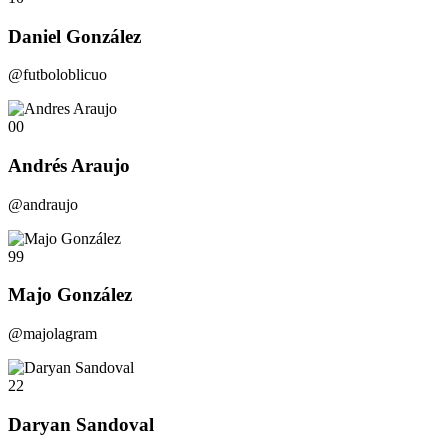
Daniel González
@futboloblicuo
00
Andrés Araujo
@andraujo
99
Majo González
@majolagram
22
Daryan Sandoval