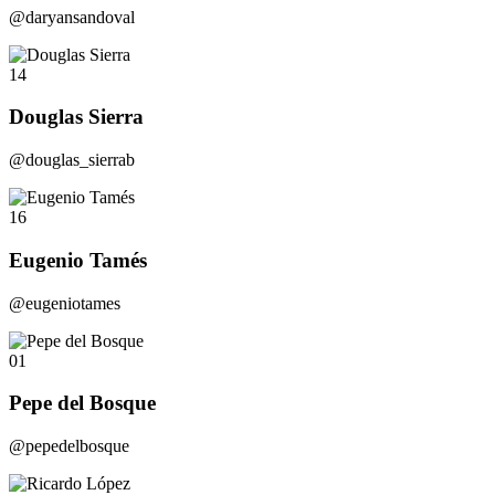
@daryansandoval
14
Douglas Sierra
@douglas_sierrab
16
Eugenio Tamés
@eugeniotames
01
Pepe del Bosque
@pepedelbosque