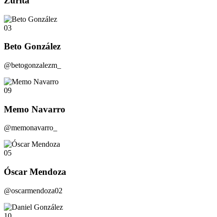
Zurita
03
Beto González
@betogonzalezm_
09
Memo Navarro
@memonavarro_
05
Óscar Mendoza
@oscarmendoza02
10